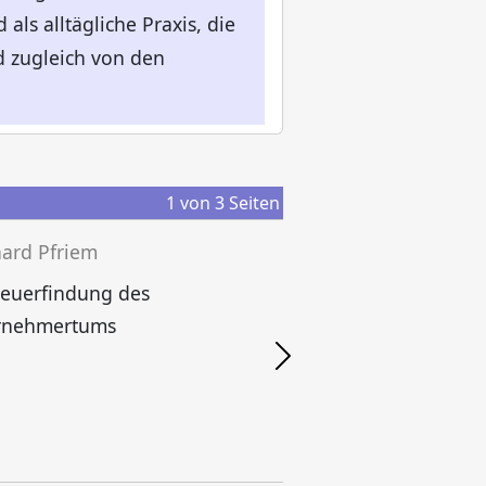
als alltägliche Praxis, die
d zugleich von den
1
von
3
Seiten
ard Pfriem
Neuerfindung des
rnehmertums