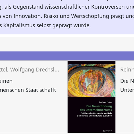
g, als Gegenstand wissenschaftlicher Kontroversen und 
s von Innovation, Risiko und Wertschöpfung prägt un
 Kapitalismus selbst geprägt wurde.
n
R
ainer Kattel, Wolfgang Drechsler, Erkki Karo
Reinh
einen
Die 
erischen Staat schafft
Unte