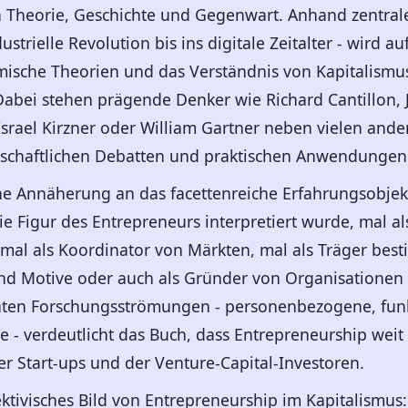
n Theorie, Geschichte und Gegenwart. Anhand zentral
ustrielle Revolution bis ins digitale Zeitalter - wird au
sche Theorien und das Verständnis von Kapitalismus 
Dabei stehen prägende Denker wie Richard Cantillon, J
Israel Kirzner oder William Gartner neben vielen ande
enschaftlichen Debatten und praktischen Anwendungen
che Annäherung an das facettenreiche Erfahrungsobjek
die Figur des Entrepreneurs interpretiert wurde, mal a
 mal als Koordinator von Märkten, mal als Träger bes
nd Motive oder auch als Gründer von Organisationen 
nten Forschungsströmungen - personenbezogene, fu
 - verdeutlicht das Buch, dass Entrepreneurship weit 
 Start-ups und der Venture-Capital-Investoren.
ktivisches Bild von Entrepreneurship im Kapitalismus: 