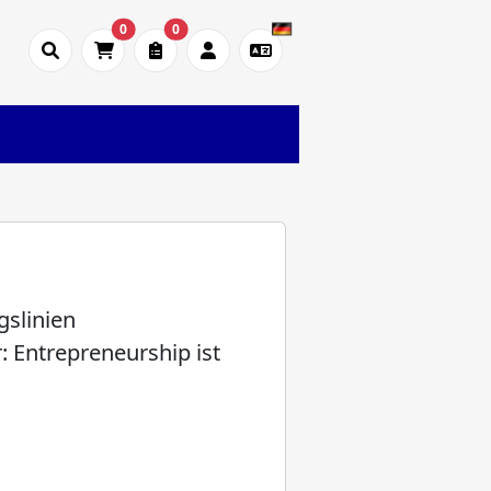
0
0
gslinien
 Entrepreneurship ist