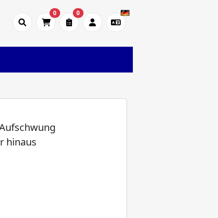
0
0
m Aufschwung
r hinaus