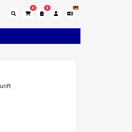
0
0
unft