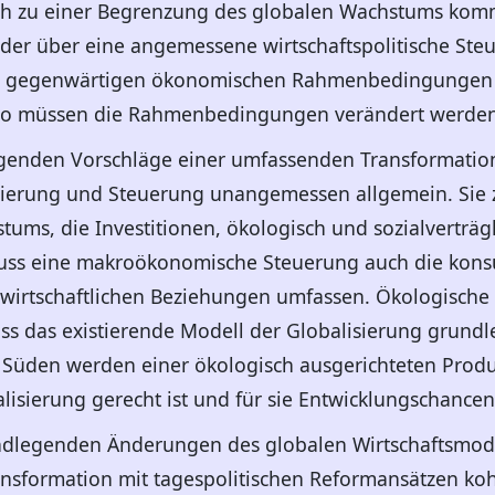
sch zu einer Begrenzung des globalen Wachstums ko
der über eine angemessene wirtschaftspolitische Steu
den gegenwärtigen ökonomischen Rahmenbedingungen 
lso müssen die Rahmenbedingungen verändert werden
egenden Vorschläge einer umfassenden Transformation
rung und Steuerung unangemessen allgemein. Sie ze
tums, die Investitionen, ökologisch und sozialverträg
ss eine makroökonomische Steuerung auch die konsu
wirtschaftlichen Beziehungen umfassen. Ökologische
ss das existierende Modell der Globalisierung grund
Süden werden einer ökologisch ausgerichteten Produk
isierung gerecht ist und für sie Entwicklungschancen 
undlegenden Änderungen des globalen Wirtschaftsmode
nsformation mit tagespolitischen Reformansätzen ko