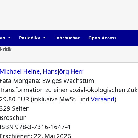
hen
Periodika
Lehrbücher
Open Access
ritik
Michael Heine, Hansjörg Herr
Fata Morgana: Ewiges Wachstum
Transformation zu einer sozial-ökologischen Zuk
29.80 EUR (inklusive MwSt. und
Versand
)
329 Seiten
Broschur
ISBN
978-3-7316-1647-4
Erschienen: 22. Mai 2026