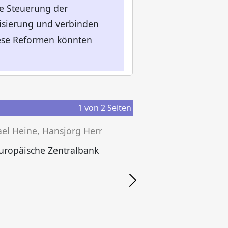
e Steuerung der
isierung und verbinden
iese Reformen könnten
1
von
2
Seiten
el Heine, Hansjörg Herr
uropäische Zentralbank