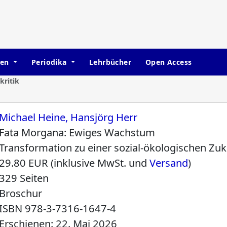
hen
Periodika
Lehrbücher
Open Access
ritik
Michael Heine, Hansjörg Herr
Fata Morgana: Ewiges Wachstum
Transformation zu einer sozial-ökologischen Zuk
29.80 EUR (inklusive MwSt. und
Versand
)
329 Seiten
Broschur
ISBN
978-3-7316-1647-4
Erschienen: 22. Mai 2026