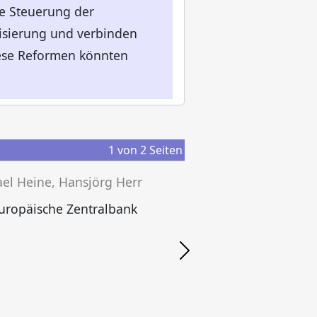
e Steuerung der
isierung und verbinden
iese Reformen könnten
1
von
2
Seiten
el Heine, Hansjörg Herr
uropäische Zentralbank