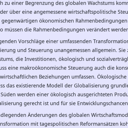
sch zu einer Begrenzung des globalen Wachstums ko
der über eine angemessene wirtschaftspolitische Steu
den gegenwärtigen ökonomischen Rahmenbedingungen 
lso müssen die Rahmenbedingungen verändert werden
egenden Vorschläge einer umfassenden Transformation
rung und Steuerung unangemessen allgemein. Sie ze
tums, die Investitionen, ökologisch und sozialverträg
ss eine makroökonomische Steuerung auch die konsu
wirtschaftlichen Beziehungen umfassen. Ökologische
ss das existierende Modell der Globalisierung grund
Süden werden einer ökologisch ausgerichteten Produk
isierung gerecht ist und für sie Entwicklungschancen 
undlegenden Änderungen des globalen Wirtschaftsmode
nsformation mit tagespolitischen Reformansätzen ko