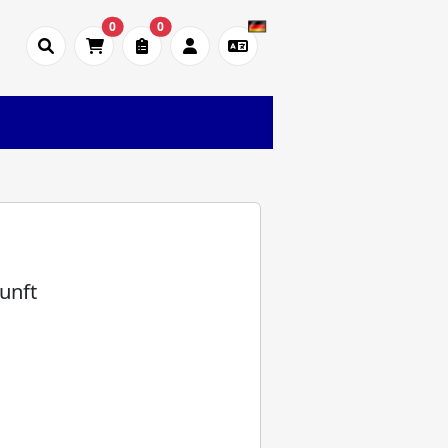
0
0
unft