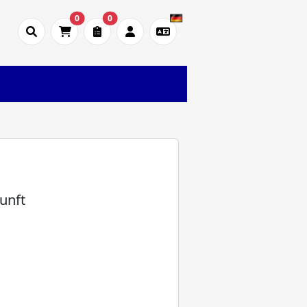
0
0
unft