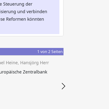
e Steuerung der
isierung und verbinden
iese Reformen könnten
1
von
2
Seiten
el Heine, Hansjörg Herr
uropäische Zentralbank