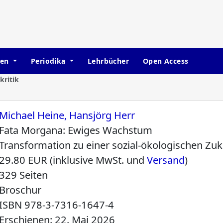
hen
Periodika
Lehrbücher
Open Access
ritik
Michael Heine, Hansjörg Herr
Fata Morgana: Ewiges Wachstum
Transformation zu einer sozial-ökologischen Zuk
29.80 EUR (inklusive MwSt. und
Versand
)
329 Seiten
Broschur
ISBN
978-3-7316-1647-4
Erschienen: 22. Mai 2026