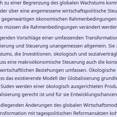
sch zu einer Begrenzung des globalen Wachstums ko
der über eine angemessene wirtschaftspolitische Steu
den gegenwärtigen ökonomischen Rahmenbedingungen 
lso müssen die Rahmenbedingungen verändert werden
egenden Vorschläge einer umfassenden Transformation
rung und Steuerung unangemessen allgemein. Sie ze
tums, die Investitionen, ökologisch und sozialverträg
ss eine makroökonomische Steuerung auch die konsu
wirtschaftlichen Beziehungen umfassen. Ökologische
ss das existierende Modell der Globalisierung grund
Süden werden einer ökologisch ausgerichteten Produk
isierung gerecht ist und für sie Entwicklungschancen 
undlegenden Änderungen des globalen Wirtschaftsmode
nsformation mit tagespolitischen Reformansätzen ko