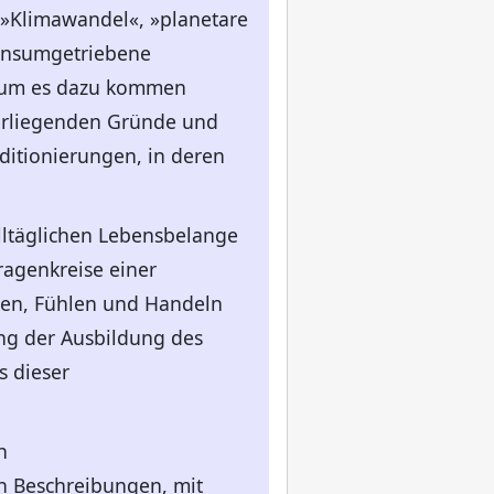
 »Klimawandel«, »planetare
konsumgetriebene
arum es dazu kommen
eferliegenden Gründe und
nditionierungen, in deren
alltäglichen Lebensbelange
ragenkreise einer
ken, Fühlen und Handeln
ng der Ausbildung des
s dieser
n
en Beschreibungen, mit