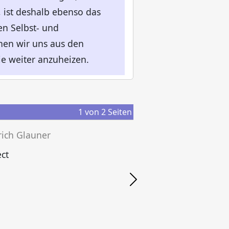
, ist deshalb ebenso das
en Selbst- und
nen wir uns aus den
e weiter anzuheizen.
1
von
2
Seiten
rich Glauner
ct