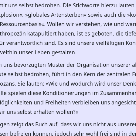
t uns selbst bedrohen. Die Stichworte hierzu lauten
plosion«, »globales Artensterben« sowie auch die »
Ressourcenbasis«. Wollen wir verstehen, wie und w
nthropozän katapultiert haben, ist es geboten, die ti
für verantwortlich sind. Es sind unsere vielfältigen Ko
eithin unser Leben gestalten.
von uns bevorzugten Muster der Organisation unserer 
te selbst bedrohen, führt in den Kern der zentralen F
ozäns. Sie lauten: »Wie und wodurch wird unser Den
Rolle spielen diese Konditionierungen im Zusammenha
glichkeiten und Freiheiten verbleiben uns angesicht
r uns selbst erhalten wollen?«
gen zeigt das Buch auf, dass wir uns nicht aus unsere
sen befreien können, jedoch sehr wohl frei sind in d