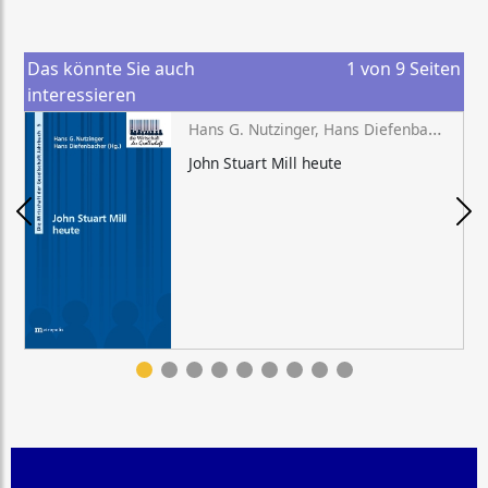
Das könnte Sie auch
1
von
9
Seiten
interessieren
Hans G. Nutzinger, Hans Diefenbacher (Hg.)
John Stuart Mill heute