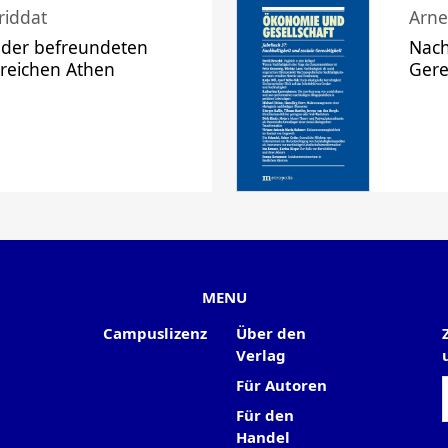
riddat
Arne
 der befreundeten
Nach
 reichen Athen
Gere
MENU
Campuslizenz
Über den
Verlag
Für Autoren
Für den
Handel