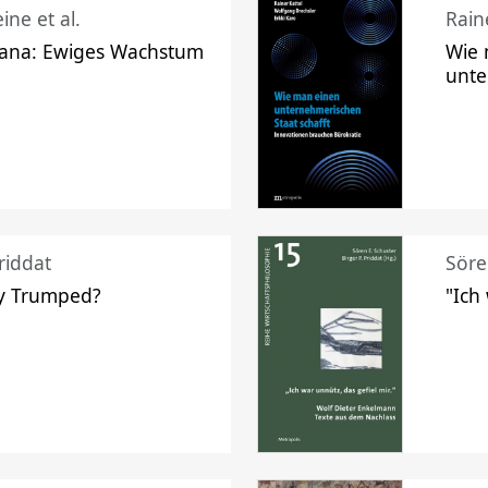
ine et al.
Raine
ana: Ewiges Wachstum
Wie 
unte
riddat
Söre
y Trumped?
"Ich