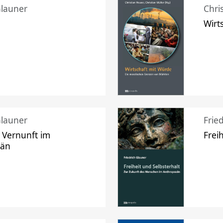
Glauner
Chri
Wirt
Glauner
Frie
 Vernunft im
Frei
zän