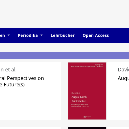
hen
Periodika
Lehrbücher
Open Access
n et al.
Davi
ral Perspectives on
Augu
e Future(s)