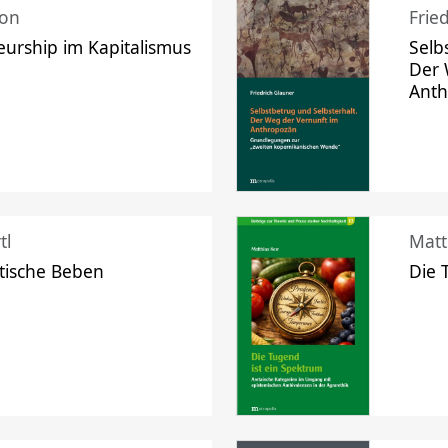
mon
Frie
urship im Kapitalismus
Selb
Der 
Ant
tl
Matt
tische Beben
Die 