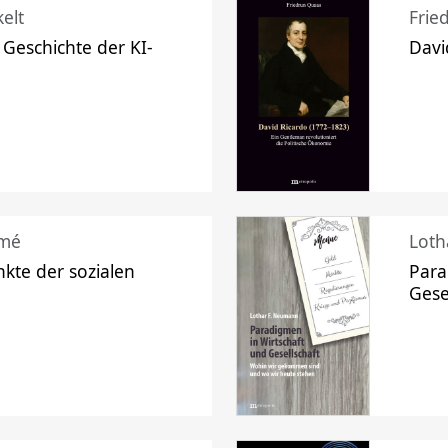
elt
Frie
 Geschichte der KI-
Davi
mé
Loth
kte der sozialen
Para
Gese