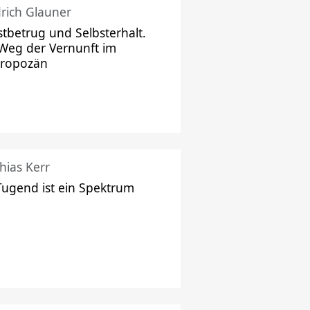
drich Glauner
stbetrug und Selbsterhalt.
Weg der Vernunft im
hropozän
hias Kerr
Tugend ist ein Spektrum