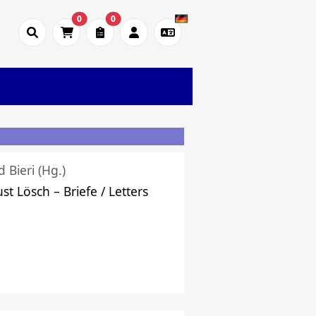
0
0
d Bieri (Hg.)
st Lösch – Briefe / Letters