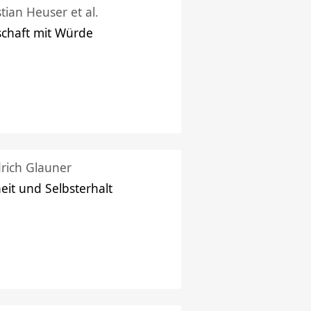
stian Heuser et al.
schaft mit Würde
drich Glauner
heit und Selbsterhalt