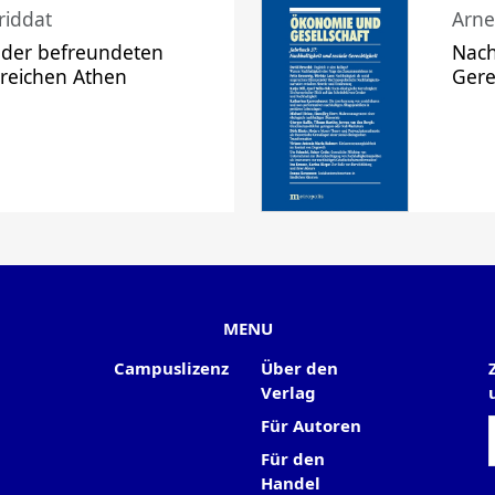
riddat
Arne
 der befreundeten
Nach
 reichen Athen
Gere
MENU
Campuslizenz
Über den
Verlag
Für Autoren
Für den
Handel