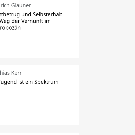
drich Glauner
stbetrug und Selbsterhalt.
Weg der Vernunft im
hropozän
hias Kerr
Tugend ist ein Spektrum