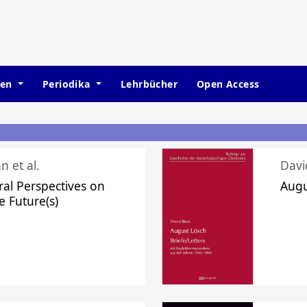
hen
Periodika
Lehrbücher
Open Access
n et al.
Davi
ral Perspectives on
Augu
e Future(s)