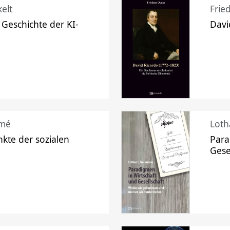
elt
Frie
 Geschichte der KI-
Davi
mé
Loth
kte der sozialen
Para
Gese