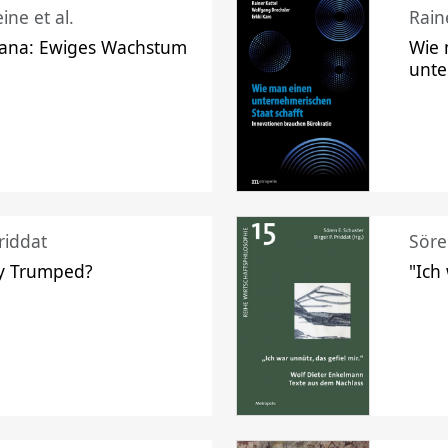
ine et al.
Raine
ana: Ewiges Wachstum
Wie 
unte
riddat
Söre
y Trumped?
"Ich