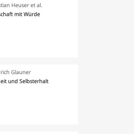
stian Heuser et al.
schaft mit Würde
drich Glauner
heit und Selbsterhalt