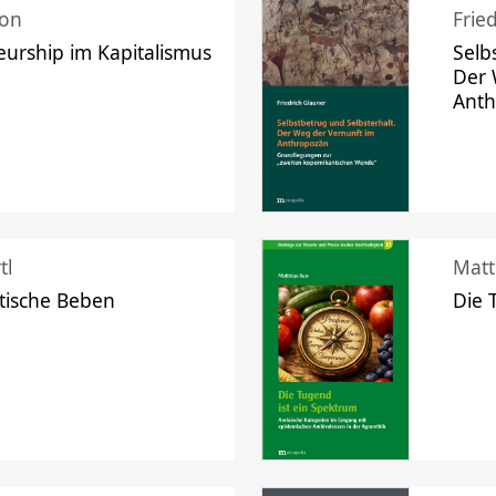
mon
Frie
urship im Kapitalismus
Selb
Der 
Ant
tl
Matt
tische Beben
Die 