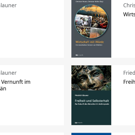
Glauner
Chri
Wirt
Glauner
Frie
 Vernunft im
Frei
zän