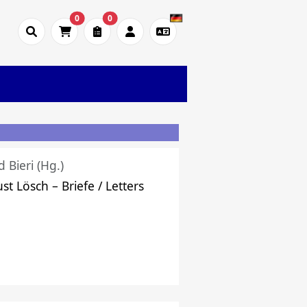
0
0
d Bieri (Hg.)
st Lösch – Briefe / Letters