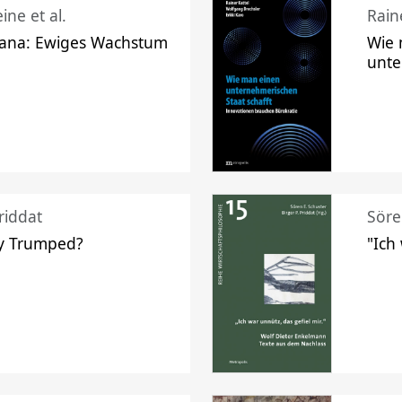
ine et al.
Raine
ana: Ewiges Wachstum
Wie 
unte
riddat
Söre
y Trumped?
"Ich