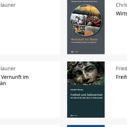
Glauner
Chri
Wirt
Glauner
Frie
 Vernunft im
Frei
zän