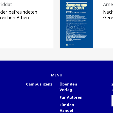
riddat
Arne
 der befreundeten
Nach
 reichen Athen
Gere
MENU
Campuslizenz
Über den
Verlag
Für Autoren
Für den
Handel