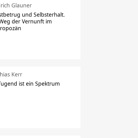
drich Glauner
stbetrug und Selbsterhalt.
Weg der Vernunft im
hropozän
hias Kerr
Tugend ist ein Spektrum