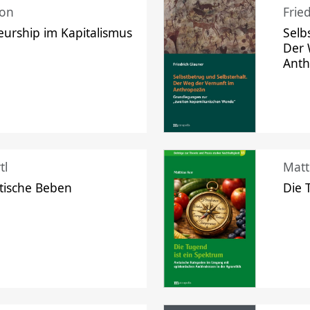
mon
Frie
urship im Kapitalismus
Selb
Der 
Ant
tl
Matt
tische Beben
Die 