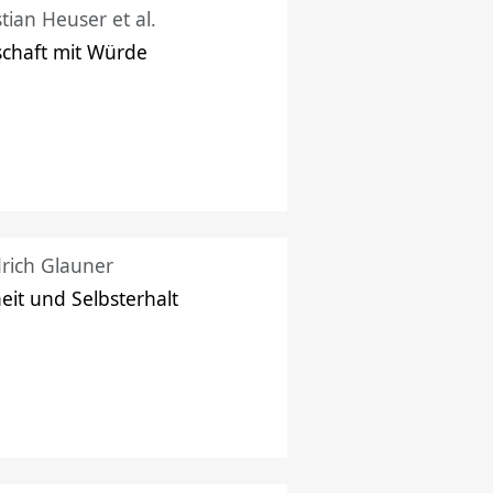
stian Heuser et al.
schaft mit Würde
drich Glauner
heit und Selbsterhalt