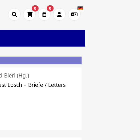
0
0
d Bieri (Hg.)
st Lösch – Briefe / Letters