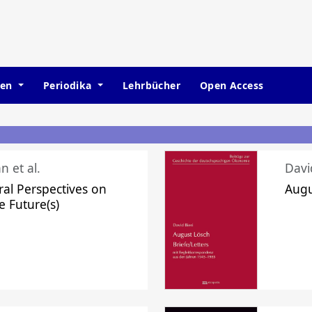
hen
Periodika
Lehrbücher
Open Access
n et al.
Davi
ral Perspectives on
Augu
e Future(s)