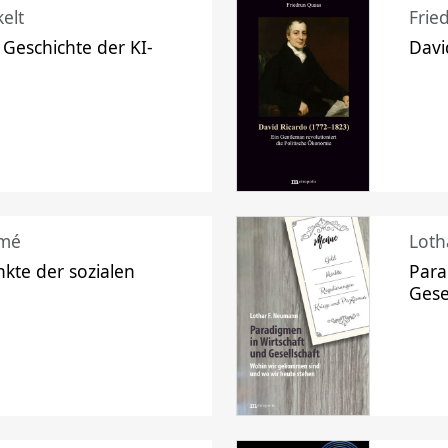
elt
Frie
 Geschichte der KI-
Davi
mé
Loth
kte der sozialen
Para
Gese