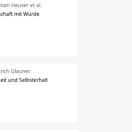
stian Heuser et al.
schaft mit Würde
drich Glauner
heit und Selbsterhalt