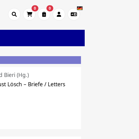
0
0
d Bieri (Hg.)
st Lösch – Briefe / Letters