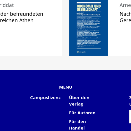
riddat
Arne
 der befreundeten
Nach
 reichen Athen
Gere
MENU
Campuslizenz
Über den
Verlag
Für Autoren
Für den
Handel