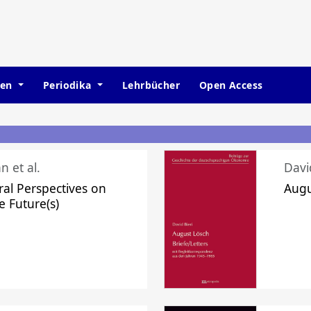
hen
Periodika
Lehrbücher
Open Access
n et al.
Davi
ral Perspectives on
Augu
e Future(s)