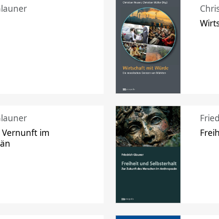
Glauner
Chri
Wirt
Glauner
Frie
 Vernunft im
Frei
zän