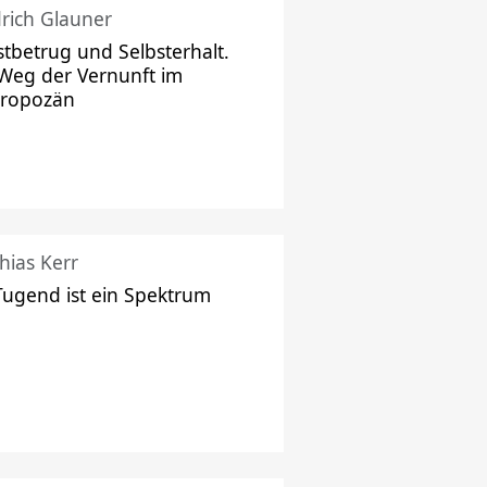
drich Glauner
stbetrug und Selbsterhalt.
Weg der Vernunft im
hropozän
hias Kerr
Tugend ist ein Spektrum