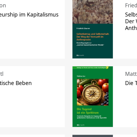
mon
Frie
urship im Kapitalismus
Selb
Der 
Ant
tl
Matt
tische Beben
Die 