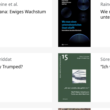
ine et al.
Raine
ana: Ewiges Wachstum
Wie 
unte
riddat
Söre
y Trumped?
"Ich