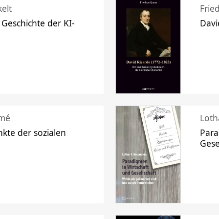
elt
Frie
 Geschichte der KI-
Davi
mé
Loth
kte der sozialen
Para
Gese