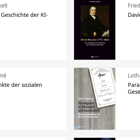
elt
Frie
 Geschichte der KI-
Davi
mé
Loth
kte der sozialen
Para
Gese