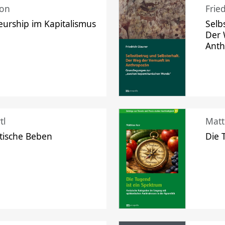
mon
Frie
urship im Kapitalismus
Selb
Der 
Ant
tl
Matt
tische Beben
Die 