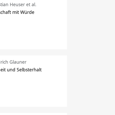
stian Heuser et al.
schaft mit Würde
drich Glauner
heit und Selbsterhalt