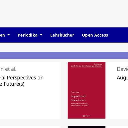
hen
Periodika
Lehrbücher
Open Access
n et al.
Davi
ral Perspectives on
Augu
e Future(s)