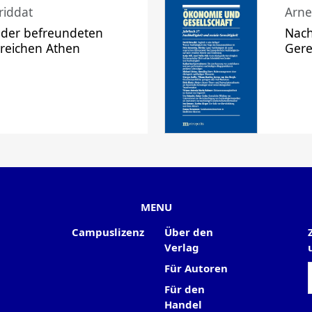
riddat
Arne
 der befreundeten
Nach
 reichen Athen
Gere
MENU
Campuslizenz
Über den
Verlag
Für Autoren
Für den
Handel