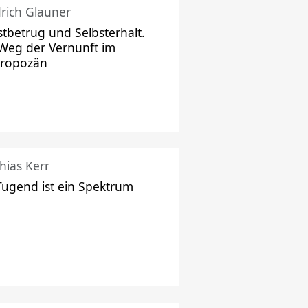
drich Glauner
stbetrug und Selbsterhalt.
Weg der Vernunft im
hropozän
hias Kerr
Tugend ist ein Spektrum