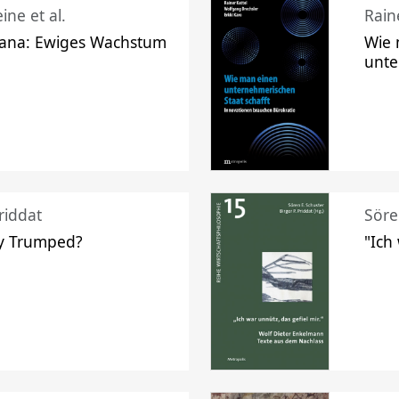
ine et al.
Raine
ana: Ewiges Wachstum
Wie 
unte
riddat
Söre
y Trumped?
"Ich