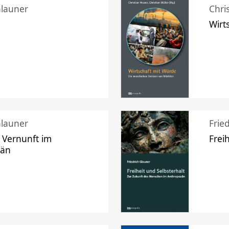
Glauner
Chri
Wirt
Glauner
Frie
 Vernunft im
Frei
zän