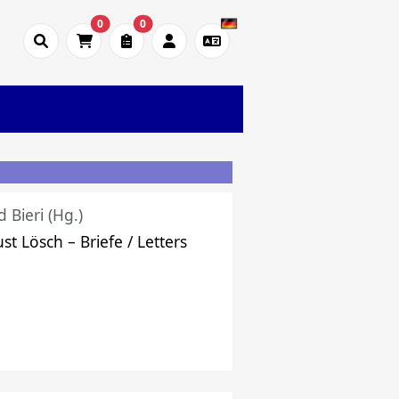
0
0
d Bieri (Hg.)
st Lösch – Briefe / Letters