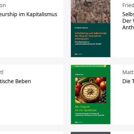
mon
Frie
urship im Kapitalismus
Selb
Der 
Ant
tl
Matt
tische Beben
Die 