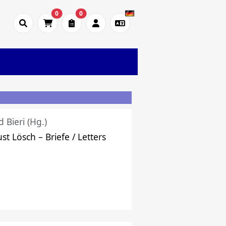
0
0
d Bieri (Hg.)
st Lösch – Briefe / Letters