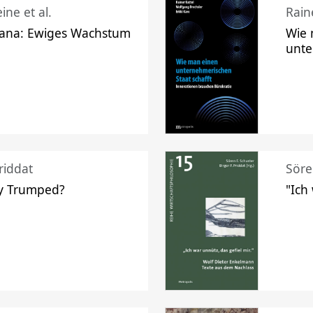
ine et al.
Raine
ana: Ewiges Wachstum
Wie 
unte
riddat
Söre
y Trumped?
"Ich