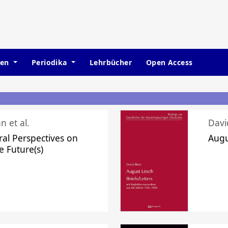
hen
Periodika
Lehrbücher
Open Access
n et al.
Davi
ral Perspectives on
Augu
e Future(s)