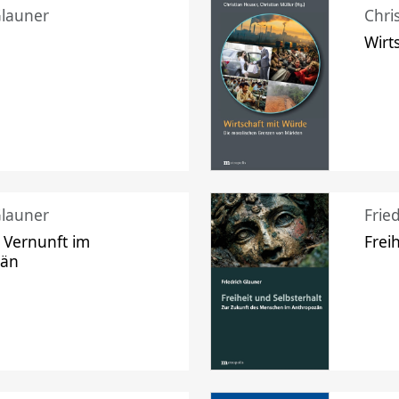
Glauner
Chri
Wirt
Glauner
Frie
 Vernunft im
Frei
zän