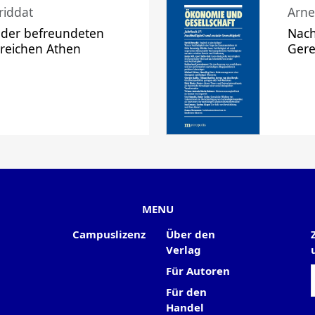
riddat
Arne
 der befreundeten
Nach
 reichen Athen
Gere
MENU
Campuslizenz
Über den
Verlag
Für Autoren
Für den
Handel