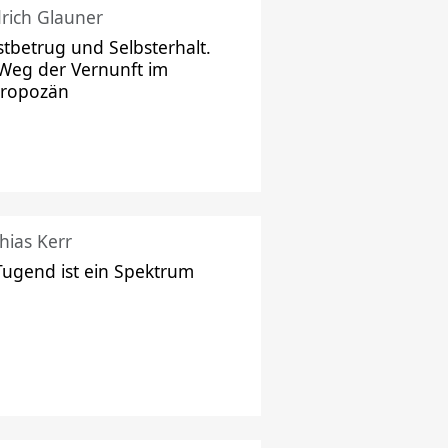
drich Glauner
stbetrug und Selbsterhalt.
Weg der Vernunft im
hropozän
hias Kerr
Tugend ist ein Spektrum