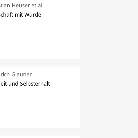
stian Heuser et al.
schaft mit Würde
drich Glauner
heit und Selbsterhalt