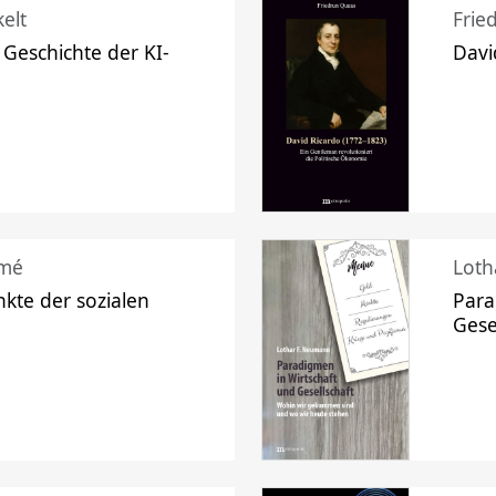
elt
Frie
 Geschichte der KI-
Davi
mé
Loth
kte der sozialen
Para
Gese