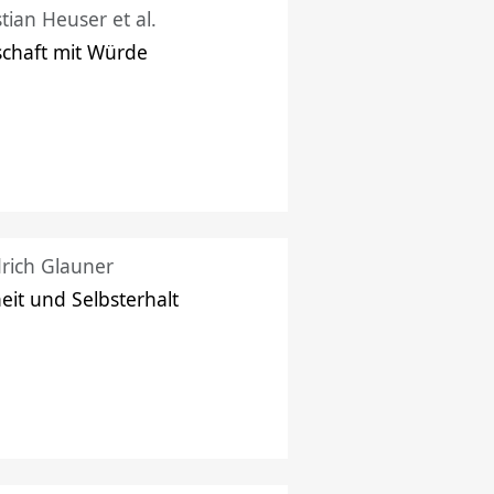
stian Heuser et al.
schaft mit Würde
drich Glauner
heit und Selbsterhalt