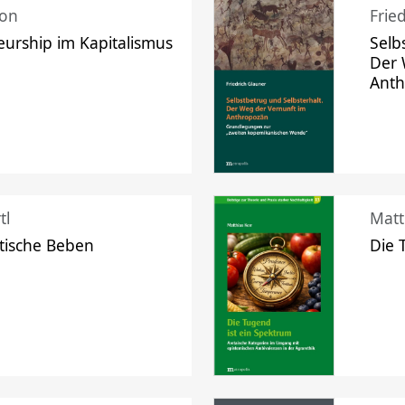
mon
Frie
urship im Kapitalismus
Selb
Der 
Ant
tl
Matt
tische Beben
Die 