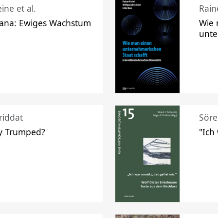
ine et al.
Raine
ana: Ewiges Wachstum
Wie 
unte
riddat
Söre
y Trumped?
"Ich