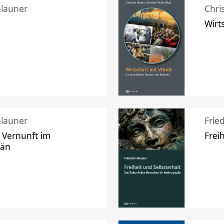
Glauner
Chri
Wirt
Glauner
Frie
 Vernunft im
Frei
zän