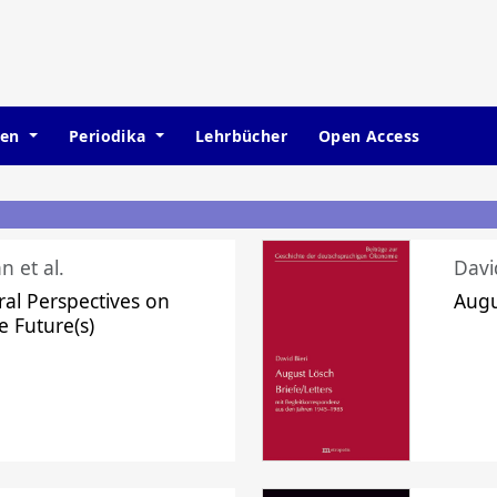
hen
Periodika
Lehrbücher
Open Access
n et al.
Davi
ral Perspectives on
Augu
e Future(s)