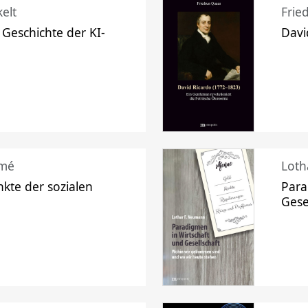
elt
Frie
 Geschichte der KI-
Davi
mé
Loth
kte der sozialen
Para
Gese