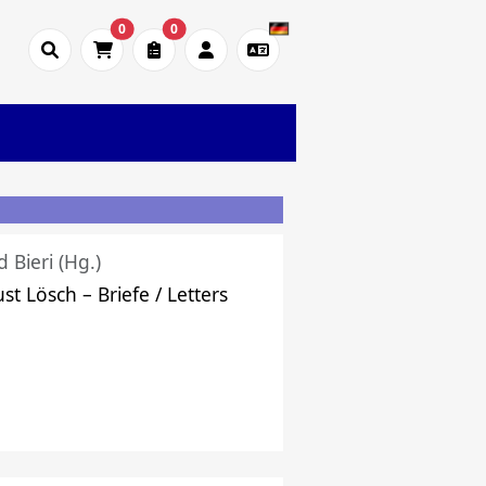
0
0
d Bieri (Hg.)
st Lösch – Briefe / Letters