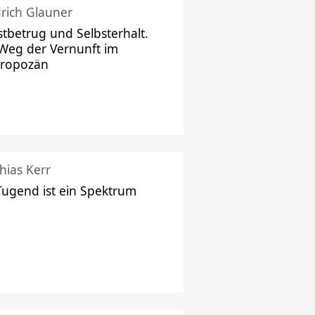
drich Glauner
stbetrug und Selbsterhalt.
Weg der Vernunft im
hropozän
hias Kerr
Tugend ist ein Spektrum