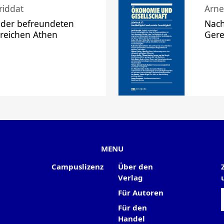
riddat
Arne
 der befreundeten
Nach
 reichen Athen
Gere
MENU
Campuslizenz
Über den
Verlag
Für Autoren
Für den
Handel