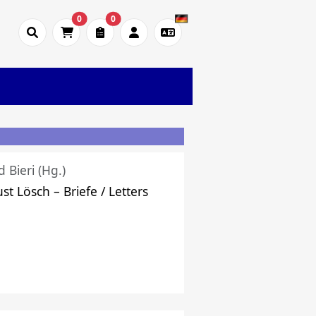
0
0
d Bieri (Hg.)
st Lösch – Briefe / Letters