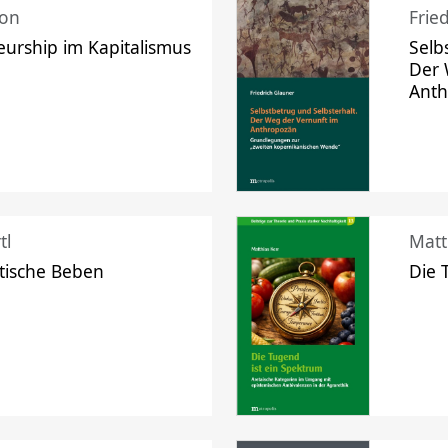
mon
Frie
urship im Kapitalismus
Selb
Der 
Ant
tl
Matt
tische Beben
Die 