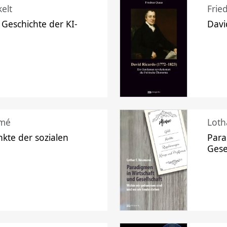
elt
Frie
 Geschichte der KI-
Davi
mé
Loth
kte der sozialen
Para
Gese