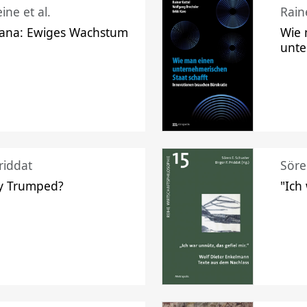
ine et al.
Raine
ana: Ewiges Wachstum
Wie 
unte
riddat
Söre
y Trumped?
"Ich