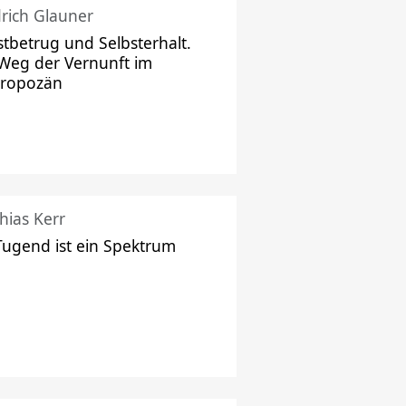
drich Glauner
stbetrug und Selbsterhalt.
Weg der Vernunft im
hropozän
hias Kerr
Tugend ist ein Spektrum