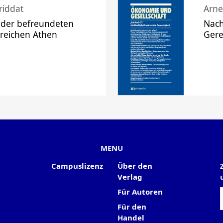
riddat
Arne
 der befreundeten
Nach
 reichen Athen
Gere
MENU
Campuslizenz
Über den
Verlag
Für Autoren
Für den
Handel