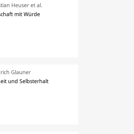
stian Heuser et al.
schaft mit Würde
drich Glauner
heit und Selbsterhalt