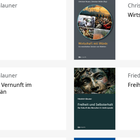
Glauner
Chri
Wirt
Glauner
Frie
 Vernunft im
Frei
zän