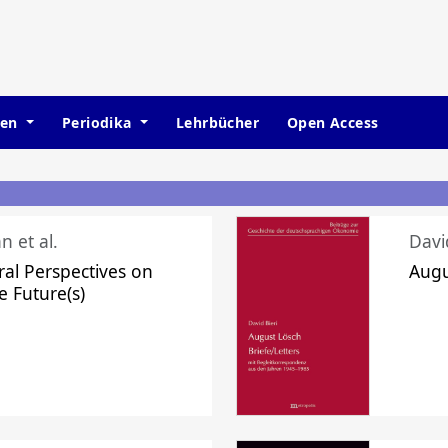
hen
Periodika
Lehrbücher
Open Access
n et al.
Davi
ral Perspectives on
Augu
e Future(s)