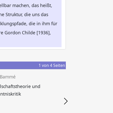
ellbar machen, das heißt,
e Struktur, die uns das
lungspfade, die in ihm für
re Gordon Childe [1936],
1
von
4
Seiten
 Bammé
lschaftstheorie und
ntniskritik