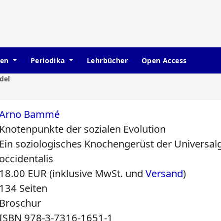
hen
Periodika
Lehrbücher
Open Access
del
Arno Bammé
Knotenpunkte der sozialen Evolution
Ein soziologisches Knochengerüst der Universa
occidentalis
18.00 EUR (inklusive MwSt. und
Versand
)
134 Seiten
Broschur
ISBN
978-3-7316-1651-1