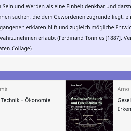
em Sein und Werden als eine Einheit denkbar und darst
ennen suchen, die dem Gewordenen zugrunde liegt, ein
ngenen erklären hilft und zugleich mögliche Entwick
 wahrzunehmen erlaubt (Ferdinand Tönnies [1887], Ve
aten-Collage).
n
mmé
Arno
 Technik – Ökonomie
Gesel
Erken