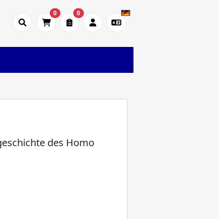
0
0
lgeschichte des Homo