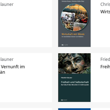
Glauner
Chri
Wirt
Glauner
Frie
 Vernunft im
Frei
zän