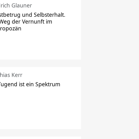
drich Glauner
stbetrug und Selbsterhalt.
Weg der Vernunft im
hropozän
hias Kerr
Tugend ist ein Spektrum