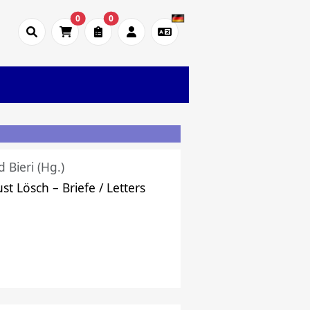
0
0
d Bieri (Hg.)
st Lösch – Briefe / Letters