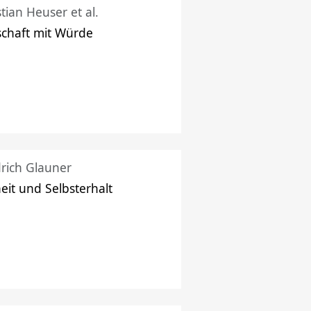
stian Heuser et al.
schaft mit Würde
drich Glauner
heit und Selbsterhalt