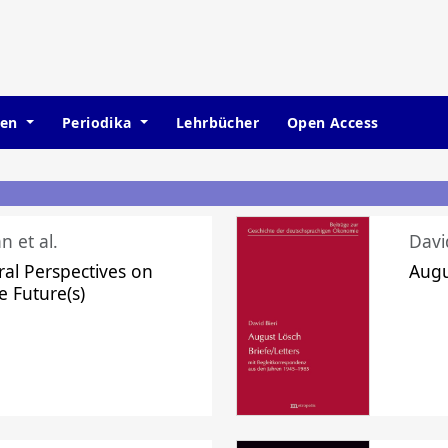
hen
Periodika
Lehrbücher
Open Access
n et al.
Davi
ral Perspectives on
Augu
e Future(s)