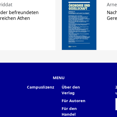
riddat
Arne
 der befreundeten
Nach
 reichen Athen
Gere
MENU
Campuslizenz
Über den
Verlag
Für Autoren
Für den
Handel