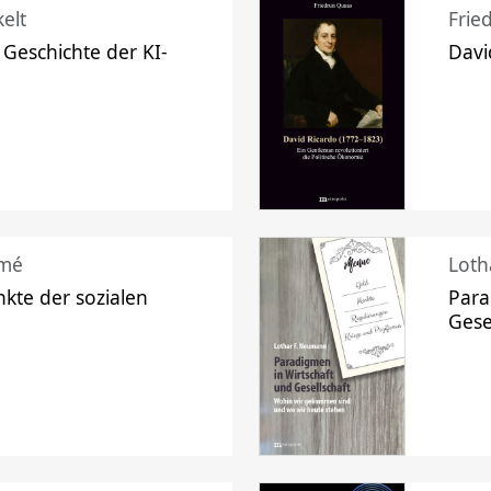
elt
Frie
 Geschichte der KI-
Davi
mé
Loth
kte der sozialen
Para
Gese