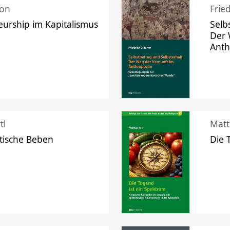
mon
Frie
urship im Kapitalismus
Selb
Der 
Ant
tl
Matt
tische Beben
Die 