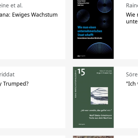
ine et al.
Raine
ana: Ewiges Wachstum
Wie 
unte
riddat
Söre
y Trumped?
"Ich