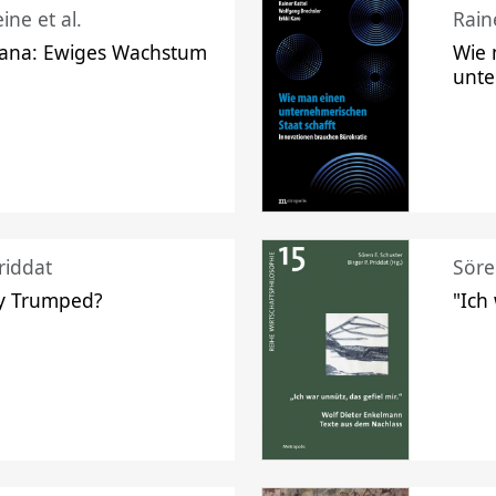
ine et al.
Raine
ana: Ewiges Wachstum
Wie 
unte
riddat
Söre
y Trumped?
"Ich