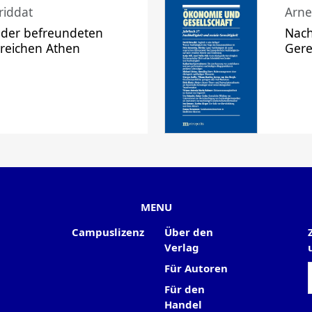
riddat
Arne
 der befreundeten
Nach
 reichen Athen
Gere
MENU
Campuslizenz
Über den
Verlag
Für Autoren
Für den
Handel