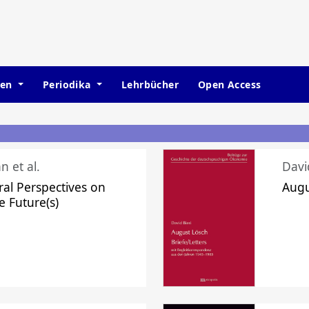
hen
Periodika
Lehrbücher
Open Access
n et al.
Davi
ral Perspectives on
Augu
e Future(s)