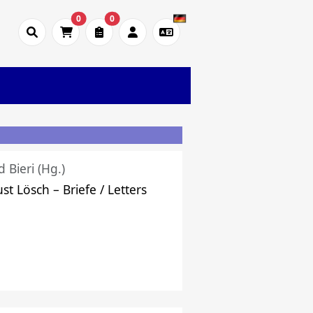
0
0
d Bieri (Hg.)
st Lösch – Briefe / Letters