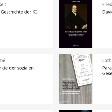
elt
Frie
 Geschichte der KI-
Davi
mé
Loth
kte der sozialen
Para
Gese