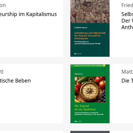
mon
Frie
urship im Kapitalismus
Selb
Der 
Ant
tl
Matt
tische Beben
Die 