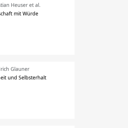
stian Heuser et al.
schaft mit Würde
drich Glauner
heit und Selbsterhalt