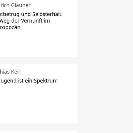
drich Glauner
stbetrug und Selbsterhalt.
Weg der Vernunft im
hropozän
hias Kerr
Tugend ist ein Spektrum