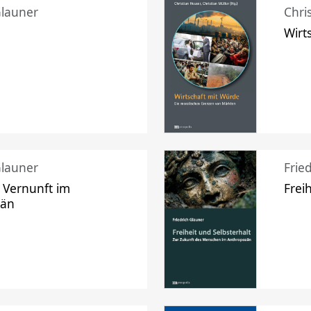
Glauner
Chri
Wirt
Glauner
Frie
 Vernunft im
Frei
zän