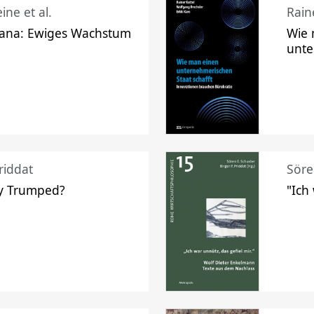
ine et al.
Raine
ana: Ewiges Wachstum
Wie 
unte
riddat
Söre
y Trumped?
"Ich