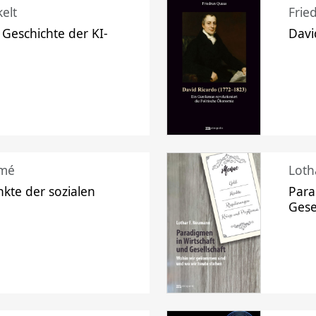
elt
Frie
 Geschichte der KI-
Davi
mé
Loth
kte der sozialen
Para
Gese