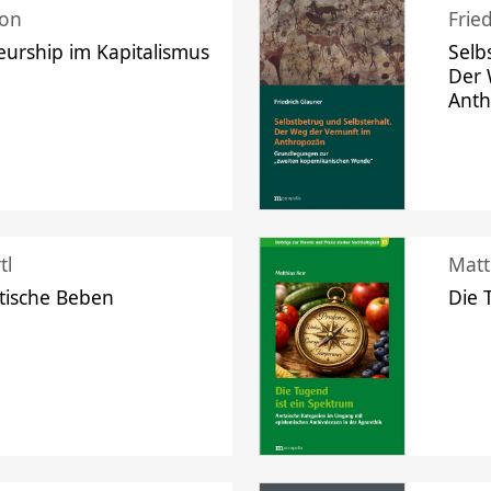
mon
Frie
urship im Kapitalismus
Selb
Der 
Ant
tl
Matt
tische Beben
Die 