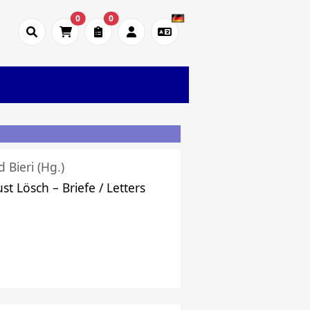
0
0
d Bieri (Hg.)
st Lösch – Briefe / Letters