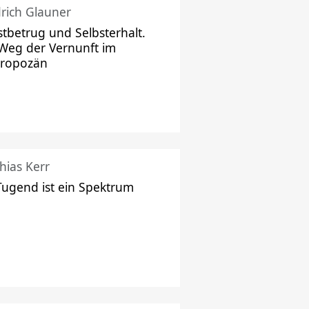
drich Glauner
stbetrug und Selbsterhalt.
Weg der Vernunft im
hropozän
hias Kerr
Tugend ist ein Spektrum