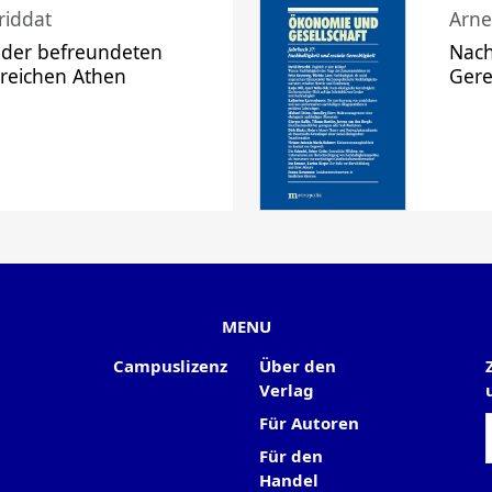
riddat
Arne
 der befreundeten
Nach
 reichen Athen
Gere
MENU
Campuslizenz
Über den
Verlag
Für Autoren
Für den
Handel