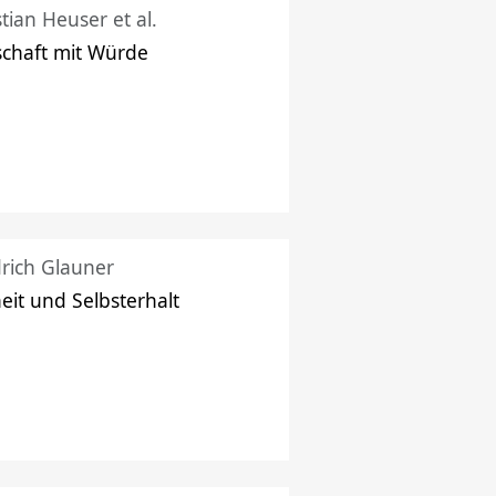
stian Heuser et al.
schaft mit Würde
drich Glauner
heit und Selbsterhalt