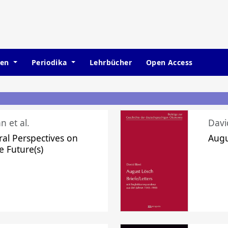
hen
Periodika
Lehrbücher
Open Access
n et al.
Davi
ral Perspectives on
Augu
e Future(s)