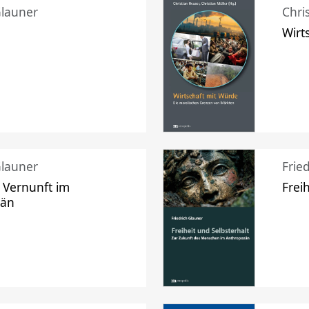
Glauner
Chri
Wirt
Glauner
Frie
 Vernunft im
Frei
zän