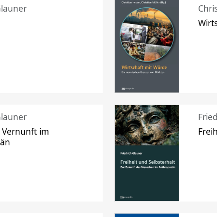
Glauner
Chri
Wirt
Glauner
Frie
 Vernunft im
Frei
zän