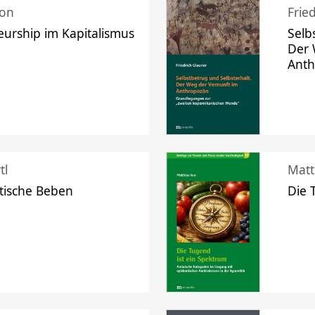
mon
Frie
urship im Kapitalismus
Selb
Der 
Ant
tl
Matt
tische Beben
Die 