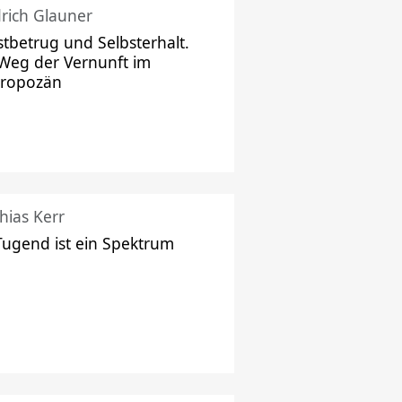
drich Glauner
stbetrug und Selbsterhalt.
Weg der Vernunft im
hropozän
hias Kerr
Tugend ist ein Spektrum