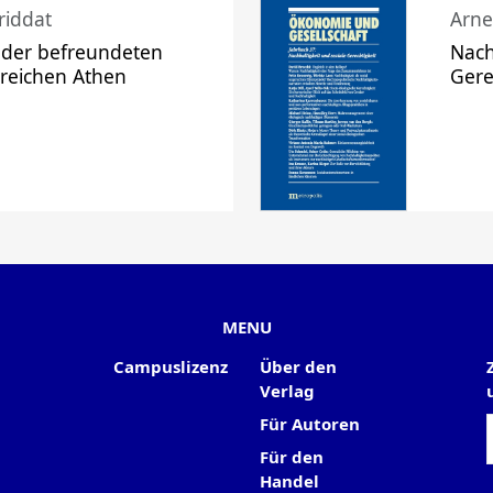
riddat
Arne
 der befreundeten
Nach
 reichen Athen
Gere
MENU
Campuslizenz
Über den
Verlag
Für Autoren
Für den
Handel