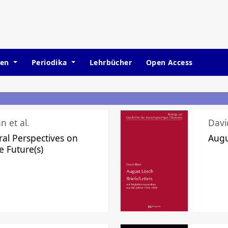
hen
Periodika
Lehrbücher
Open Access
n et al.
Davi
ral Perspectives on
Augu
e Future(s)