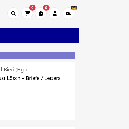
0
0
d Bieri (Hg.)
st Lösch – Briefe / Letters