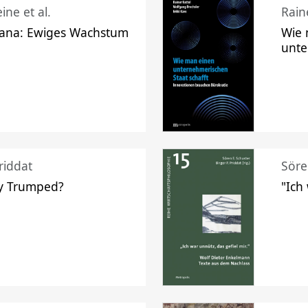
ine et al.
Raine
ana: Ewiges Wachstum
Wie 
unte
riddat
Söre
y Trumped?
"Ich