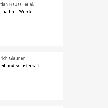
stian Heuser et al.
schaft mit Würde
drich Glauner
heit und Selbsterhalt