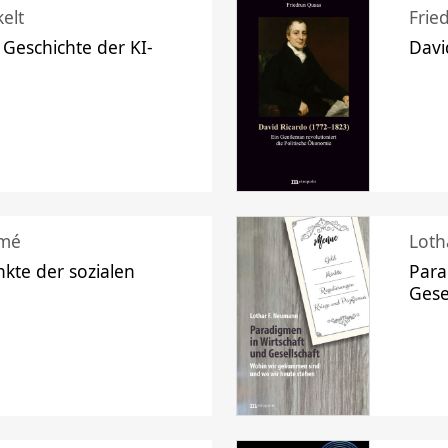
elt
Frie
 Geschichte der KI-
Davi
mé
Loth
kte der sozialen
Para
Gese