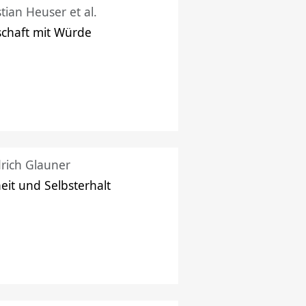
stian Heuser et al.
schaft mit Würde
drich Glauner
heit und Selbsterhalt