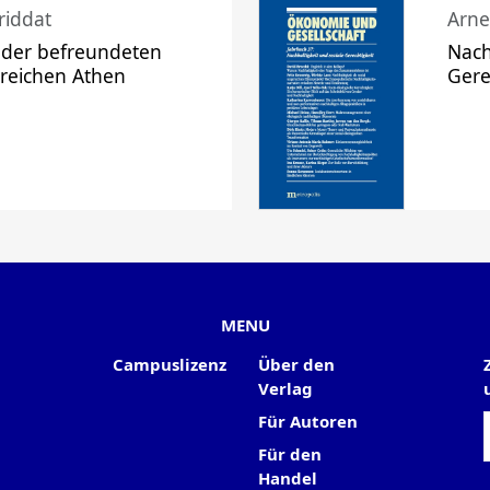
riddat
Arne
 der befreundeten
Nach
 reichen Athen
Gere
MENU
Campuslizenz
Über den
Verlag
Für Autoren
Für den
Handel