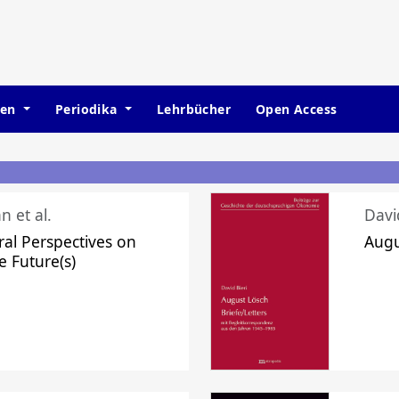
hen
Periodika
Lehrbücher
Open Access
n et al.
Davi
ral Perspectives on
Augu
e Future(s)