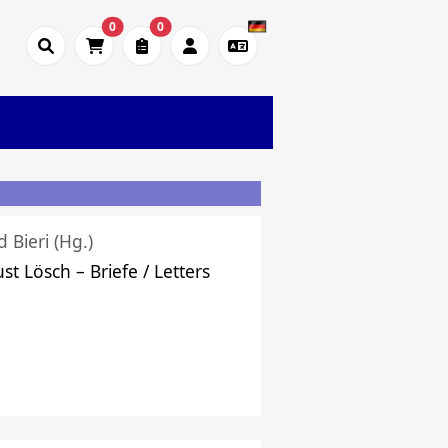
0
0
d Bieri (Hg.)
st Lösch – Briefe / Letters