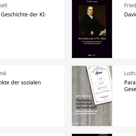
elt
Frie
 Geschichte der KI-
Davi
mé
Loth
kte der sozialen
Para
Gese