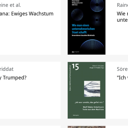
ine et al.
Raine
ana: Ewiges Wachstum
Wie 
unte
riddat
Söre
y Trumped?
"Ich