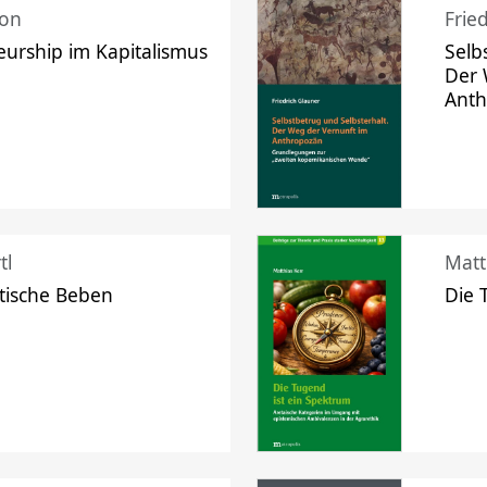
mon
Frie
urship im Kapitalismus
Selb
Der 
Ant
tl
Matt
tische Beben
Die 