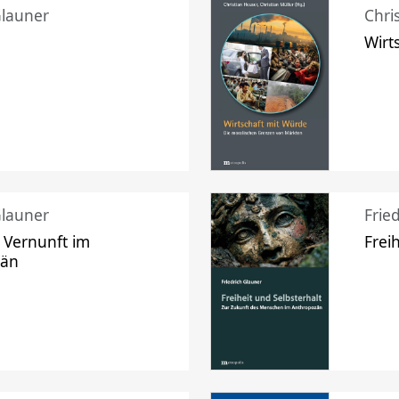
Glauner
Chri
Wirt
Glauner
Frie
 Vernunft im
Frei
zän