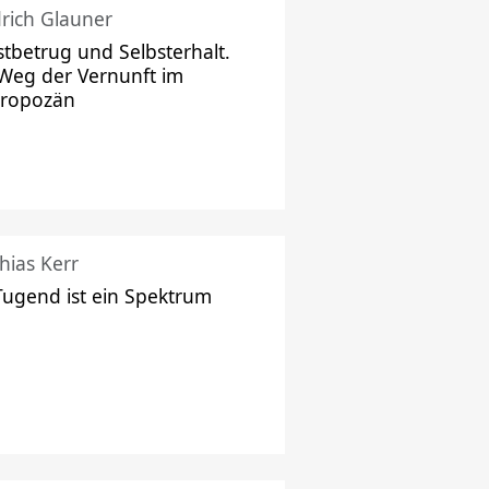
drich Glauner
stbetrug und Selbsterhalt.
Weg der Vernunft im
hropozän
hias Kerr
Tugend ist ein Spektrum