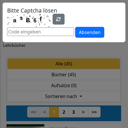
0
0
Bitte Captcha lösen
Absenden
Lehrbücher
Alle (45)
Bücher (45)
Aufsätze (0)
Sortieren nach
<<
<
1
2
3
>
>>