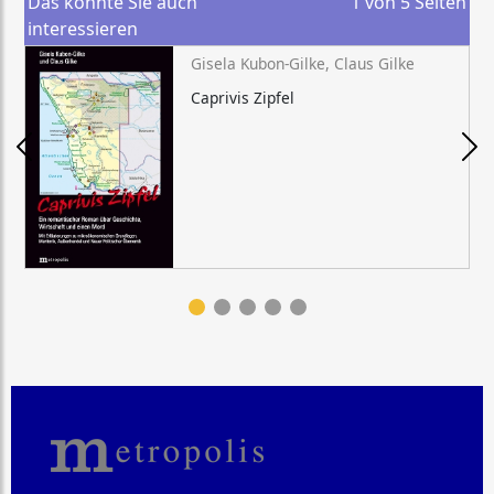
Das könnte Sie auch
1
von
5
Seiten
interessieren
Gisela Kubon-Gilke, Claus Gilke
Caprivis Zipfel