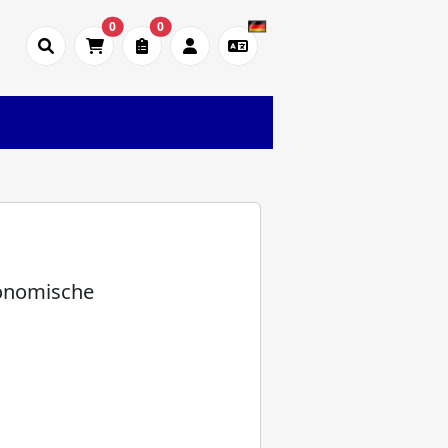
0
0
konomische