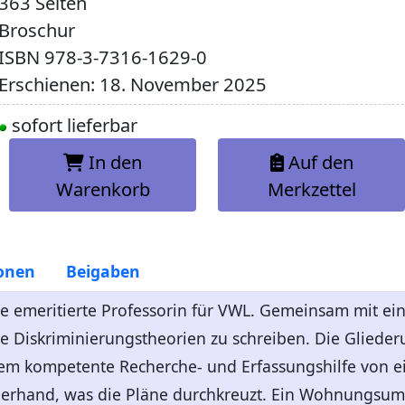
363 Seiten
Broschur
ISBN
978-3-7316-1629-0
Erschienen: 18. November 2025
sofort lieferbar
In den
Auf den
Warenkorb
Merkzettel
onen
Beigaben
e emeritierte Professorin für VWL. Gemeinsam mit eine
 Diskriminierungstheorien zu schreiben. Die Glieder
dem kompetente Recherche- und Erfassungshilfe von
 allerhand, was die Pläne durchkreuzt. Ein Wohnungsu