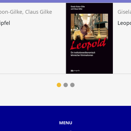
bon-Gilke, Claus Gilke
Gisel
ipfel
Leop
MENU