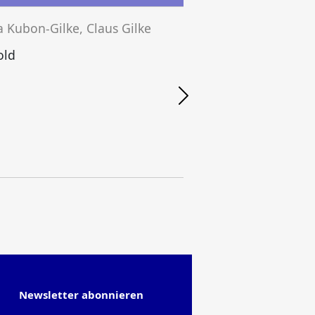
a Kubon-Gilke, Claus Gilke
old
U
Newsletter abonnieren