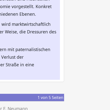
mie vorgestellt. Konkret
chiedenen Ebenen.
wird marktwirtschaftlich
er Weise, die Dressuren des
ern mit paternalistischen
 Verlust der
er Straße in eine
1
von
5
Seiten
er F. Neumann