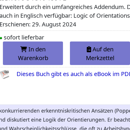
Erweitert durch ein umfangreiches Addendum. Di
auch in Englisch verfügbar: Logic of Orientation
Erschienen: 29. August 2024
sofort lieferbar
In den
Auf den
Warenkorb
Merkzettel
Dieses Buch gibt es auch als eBook im PD
 konkurrierenden erkenntniskritischen Ansätzen (Poppe
und diskutiert eine Logik der Orientierungen. Er beach
und Wahrscheinlichkeitsschlüsse, die oft zu Arbeitshy