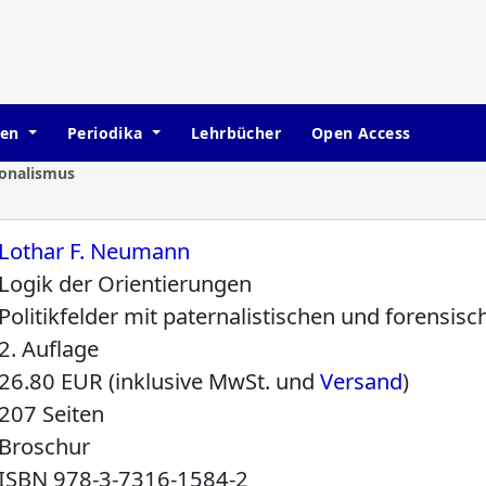
hen
Periodika
Lehrbücher
Open Access
ionalismus
Lothar F. Neumann
Logik der Orientierungen
Politikfelder mit paternalistischen und forensis
2. Auflage
26.80 EUR (inklusive MwSt. und
Versand
)
207 Seiten
Broschur
ISBN
978-3-7316-1584-2