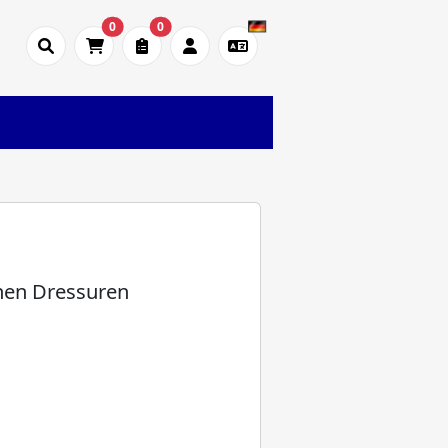
0
0
chen Dressuren