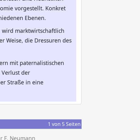
mie vorgestellt. Konkret
chiedenen Ebenen.
wird marktwirtschaftlich
er Weise, die Dressuren des
ern mit paternalistischen
 Verlust der
er Straße in eine
1
von
5
Seiten
er F. Neumann