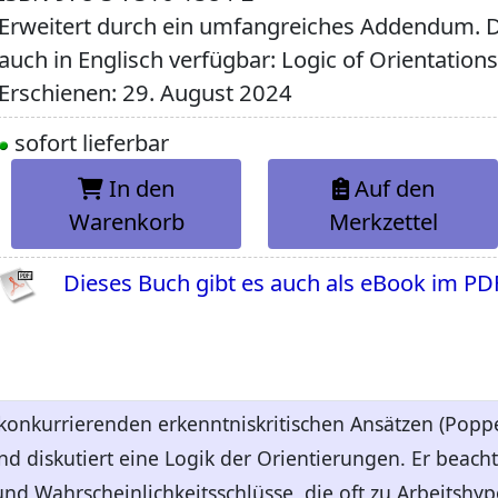
Erweitert durch ein umfangreiches Addendum. Di
auch in Englisch verfügbar: Logic of Orientation
Erschienen: 29. August 2024
sofort lieferbar
In den
Auf den
Warenkorb
Merkzettel
Dieses Buch gibt es auch als eBook im PD
 konkurrierenden erkenntniskritischen Ansätzen (Poppe
und diskutiert eine Logik der Orientierungen. Er beach
und Wahrscheinlichkeitsschlüsse, die oft zu Arbeitshy