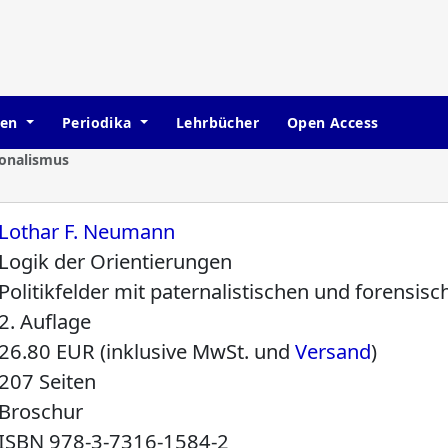
hen
Periodika
Lehrbücher
Open Access
ionalismus
Lothar F. Neumann
Logik der Orientierungen
Politikfelder mit paternalistischen und forensis
2. Auflage
26.80 EUR (inklusive MwSt. und
Versand
)
207 Seiten
Broschur
ISBN
978-3-7316-1584-2