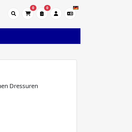
0
0
chen Dressuren