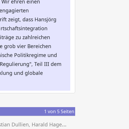
. Wir ehren einen
 engagierten
ift zeigt, dass Hansjörg
rtschaftsintegration
iträge zu zahlreichen
 grob vier Bereichen
sche Politikregime und
egulierung", Teil III dem
cklung und globale
1
von
5
Seiten
S
ebastian Dullien, Harald Hagemann, Heike Joebges, Camille Logeay, Katja Rietzler (Hg.)
K