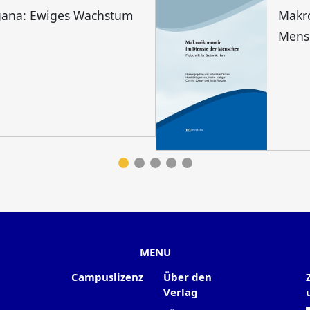
gana: Ewiges Wachstum
Makr
Mens
MENU
Campuslizenz
Über den
Verlag