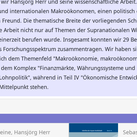
n wir Hansjörg Herr und seine wissenschaftliche Arbeit
und internationalen Makroökonomen, einen politisch
 Freund. Die thematische Breite der vorliegenden Schr
he Arbeit nicht nur auf Themen der Supranationalen Wi
seinerzeit berufen wurde. Insgesamt konnten wir 29 Be
 Forschungsspektrum zusammentragen. Wir haben sie
 sich dem Themenfeld "Makroökonomie, makroökonomi
l II dem Komplex "Finanzmärkte, Währungssysteme und R
Lohnpolitik", während in Teil IV "Ökonomische Entwi
Mittelpunkt stehen.
n
eine, Hansjörg Herr