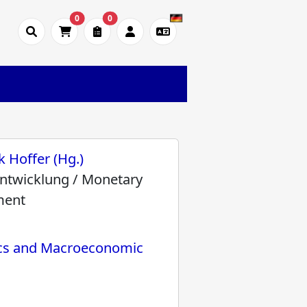
0
0
k Hoffer (Hg.)
ntwicklung / Monetary
ment
ics and Macroeconomic