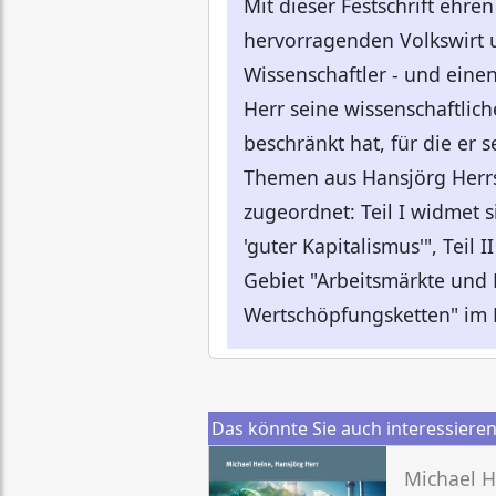
Mit dieser Festschrift ehre
hervorragenden Volkswirt 
Wissenschaftler - und einen
Herr seine wissenschaftlic
beschränkt hat, für die er 
Themen aus Hansjörg Herrs
zugeordnet: Teil I widmet
'guter Kapitalismus'", Tei
Gebiet "Arbeitsmärkte und 
Wertschöpfungsketten" im 
Das könnte Sie auch interessiere
Michael H