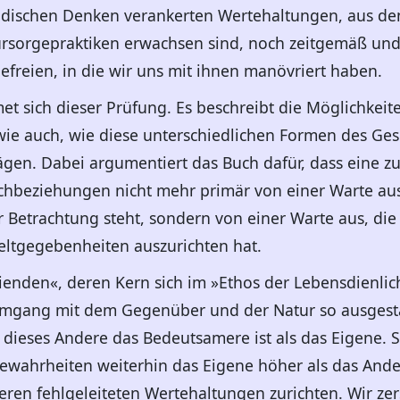
ndischen Denken verankerten Wertehaltungen, aus de
ürsorgepraktiken erwachsen sind, noch zeitgemäß und
freien, in die wir uns mit ihnen manövriert haben.
t sich dieser Prüfung. Es beschreibt die Möglichkei
wie auch, wie diese unterschiedlichen Formen des Ges
ägen. Dabei argumentiert das Buch dafür, dass eine z
chbeziehungen nicht mehr primär von einer Warte aus 
etrachtung steht, sondern von einer Warte aus, die si
Weltgegebenheiten auszurichten hat.
ienden«, deren Kern sich im »Ethos der Lebensdienlichk
Umgang mit dem Gegenüber und der Natur so ausgesta
ieses Andere das Bedeutsamere ist als das Eigene. S
ewahrheiten weiterhin das Eigene höher als das Ande
ren fehlgeleiteten Wertehaltungen zurichten. Wir zers