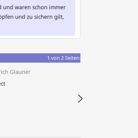
ind und waren schon immer
pfen und zu sichern gilt,
1
von
2
Seiten
rich Glauner
ct
F