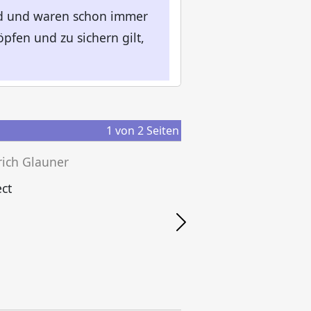
ind und waren schon immer
pfen und zu sichern gilt,
1
von
2
Seiten
rich Glauner
ct
F