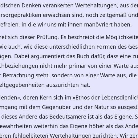
ndischen Denken verankerten Wertehaltungen, aus de
ürsorgepraktiken erwachsen sind, noch zeitgemäß und
freien, in die wir uns mit ihnen manövriert haben.
t sich dieser Prüfung. Es beschreibt die Möglichkei
wie auch, wie diese unterschiedlichen Formen des Ges
ägen. Dabei argumentiert das Buch dafür, dass eine z
chbeziehungen nicht mehr primär von einer Warte aus 
etrachtung steht, sondern von einer Warte aus, die si
Weltgegebenheiten auszurichten hat.
ienden«, deren Kern sich im »Ethos der Lebensdienlichk
Umgang mit dem Gegenüber und der Natur so ausgesta
ieses Andere das Bedeutsamere ist als das Eigene. S
ewahrheiten weiterhin das Eigene höher als das Ande
ren fehlgeleiteten Wertehaltungen zurichten. Wir zers