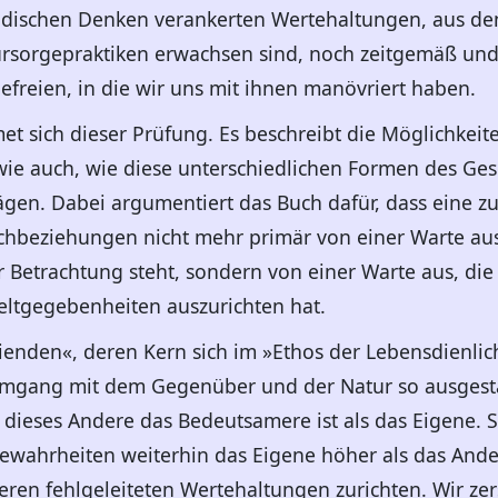
ndischen Denken verankerten Wertehaltungen, aus de
ürsorgepraktiken erwachsen sind, noch zeitgemäß und
freien, in die wir uns mit ihnen manövriert haben.
t sich dieser Prüfung. Es beschreibt die Möglichkei
wie auch, wie diese unterschiedlichen Formen des Ges
ägen. Dabei argumentiert das Buch dafür, dass eine z
chbeziehungen nicht mehr primär von einer Warte aus 
etrachtung steht, sondern von einer Warte aus, die si
Weltgegebenheiten auszurichten hat.
ienden«, deren Kern sich im »Ethos der Lebensdienlichk
Umgang mit dem Gegenüber und der Natur so ausgesta
ieses Andere das Bedeutsamere ist als das Eigene. S
ewahrheiten weiterhin das Eigene höher als das Ande
ren fehlgeleiteten Wertehaltungen zurichten. Wir zers