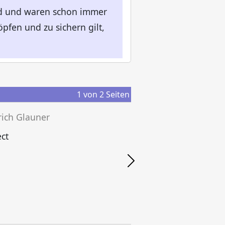
ind und waren schon immer
pfen und zu sichern gilt,
1
von
2
Seiten
rich Glauner
ct
F