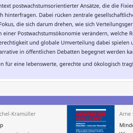
text postwachstumsorientierter Ansätze, die die Fixie
ch hinterfragen. Dabei rücken zentrale gesellschaftl
Fokus, die sich darum drehen, wie sich Verteilungsger
in einer Postwachstumsökonomie verändern, welche R
gerechtigkeit und globale Umverteilung dabei spiele
Narrative in öffentlichen Debatten begegnet werden k
ven für eine lebenswerte, gerechte und ökologisch trag
n
chel-Kramüller
Arne 
ip
Minde