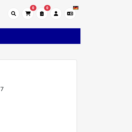
0
0
37