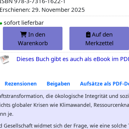
ISBN
978-3-7316-1622-1
Erschienen: 29. November 2025
sofort lieferbar
In den
Auf den
Warenkorb
Merkzettel
Dieses Buch gibt es auch als eBook im PD
Rezensionen
Beigaben
Aufsätze als PDF-
ftstransformation, die ökologische Integrität und sozi
ichts globaler Krisen wie Klimawandel, Ressourcenk
nn je.
d Gesellschaft widmet sich der Frage, wie eine solche