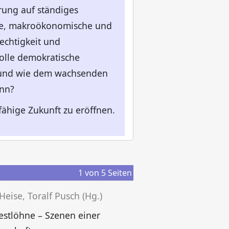
rung auf ständiges
iche, makroökonomische und
echtigkeit und
olle demokratische
n und wie dem wachsenden
ann?
fähige Zukunft zu eröffnen.
1
von
5
Seiten
Heise, Toralf Pusch (Hg.)
stlöhne – Szenen einer