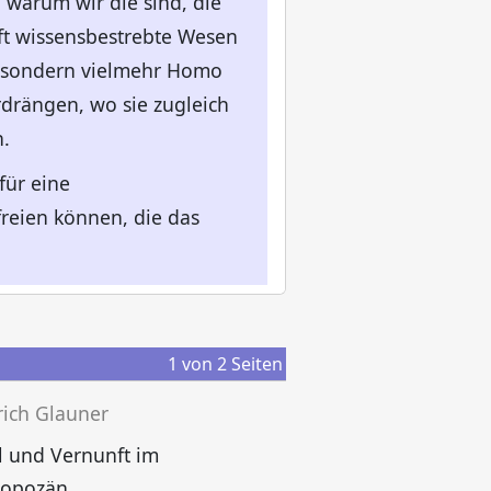
warum wir die sind, die
aft wissensbestrebte Wesen
s, sondern vielmehr Homo
rdrängen, wo sie zugleich
.
für eine
freien können, die das
1
von
2
Seiten
rich Glauner
 und Vernunft im
F
ropozän