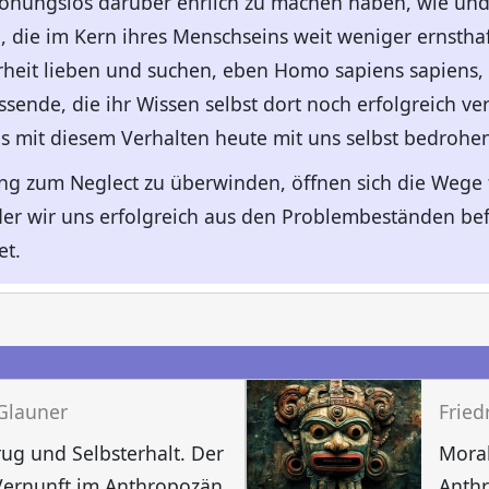
onungslos darüber ehrlich zu machen haben, wie und 
n, die im Kern ihres Menschseins weit weniger ernsth
ahrheit lieben und suchen, eben Homo sapiens sapien
sende, die ihr Wissen selbst dort noch erfolgreich ve
s mit diesem Verhalten heute mit uns selbst bedrohen
ng zum Neglect zu überwinden, öffnen sich die Wege 
 der wir uns erfolgreich aus den Problembeständen be
et.
n
 Glauner
Fried
rug und Selbsterhalt. Der
Moral
Vernunft im Anthropozän
Anth