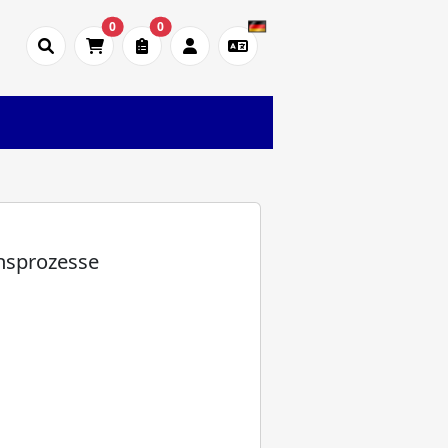
0
0
onsprozesse