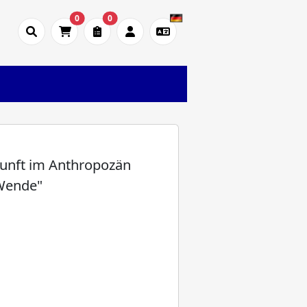
0
0
nunft im Anthropozän
 Wende"