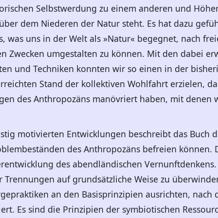
isatorischen Selbstwerdung zu einem anderen und Höh
ber dem Niederen der Natur steht. Es hat dazu geführ
es, was uns in der Welt als »Natur« begegnet, nach fr
 Zwecken umgestalten zu können. Mit den dabei erw
en und Techniken konnten wir so einen in der bisher
reichten Stand der kollektiven Wohlfahrt erzielen, da
agen des Anthropozäns manövriert haben, mit denen
istig motivierten Entwicklungen beschreibt das Buch d
oblembeständen des Anthropozäns befreien können. De
rentwicklung des abendländischen Vernunftdenkens. H
 Trennungen auf grundsätzliche Weise zu überwinden.
rgepraktiken an den Basisprinzipien ausrichten, nach 
ert. Es sind die Prinzipien der symbiotischen Ressour