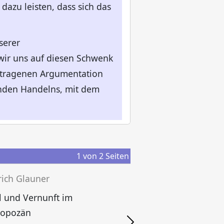
dazu leisten, dass sich das
serer
 wir uns auf diesen Schwenk
getragenen Argumentation
enden Handelns, mit dem
1
von
2
Seiten
rich Glauner
 und Vernunft im
F
ropozän