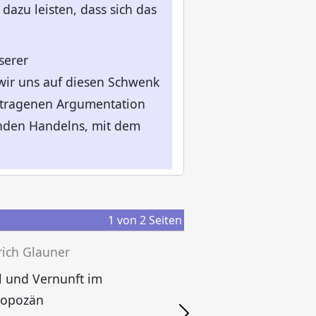
dazu leisten, dass sich das
serer
 wir uns auf diesen Schwenk
getragenen Argumentation
enden Handelns, mit dem
1
von
2
Seiten
rich Glauner
 und Vernunft im
F
ropozän