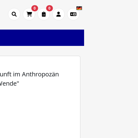
0
0
nunft im Anthropozän
 Wende"