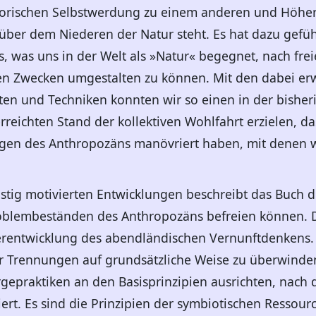
isatorischen Selbstwerdung zu einem anderen und Höh
ber dem Niederen der Natur steht. Es hat dazu geführ
es, was uns in der Welt als »Natur« begegnet, nach fr
 Zwecken umgestalten zu können. Mit den dabei erw
en und Techniken konnten wir so einen in der bisher
reichten Stand der kollektiven Wohlfahrt erzielen, da
agen des Anthropozäns manövriert haben, mit denen
istig motivierten Entwicklungen beschreibt das Buch d
oblembeständen des Anthropozäns befreien können. De
rentwicklung des abendländischen Vernunftdenkens. H
 Trennungen auf grundsätzliche Weise zu überwinden.
rgepraktiken an den Basisprinzipien ausrichten, nach 
ert. Es sind die Prinzipien der symbiotischen Ressour