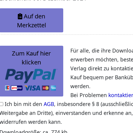
Auf den
Merkzettel
Für alle, die ihre Downlo
Zum Kauf hier
erwerben möchten, beste
klicken
Verlag direkt zu kontakti
Kauf bequem per Banküb
werden.
Bei Problemen
kontaktie
Ich bin mit den
AGB
, insbesondere § 8 (ausschließli
Weitergabe an Dritte), einverstanden und erkenne an,
widerrufen werden kann.
Downloadgröße: ca. 774 kb