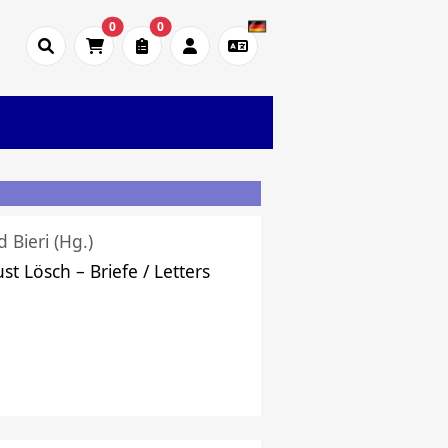
0
0
d Bieri (Hg.)
st Lösch – Briefe / Letters