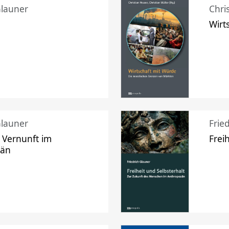
Glauner
Chri
Wirt
Glauner
Frie
 Vernunft im
Frei
zän