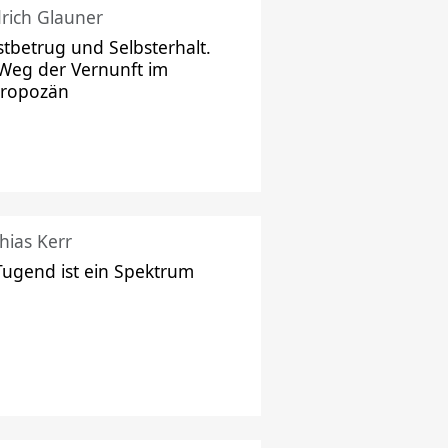
drich Glauner
stbetrug und Selbsterhalt.
Weg der Vernunft im
hropozän
hias Kerr
Tugend ist ein Spektrum