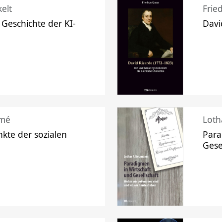
elt
Frie
 Geschichte der KI-
Davi
mé
Loth
kte der sozialen
Para
Gese