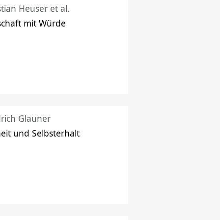
stian Heuser et al.
schaft mit Würde
drich Glauner
heit und Selbsterhalt