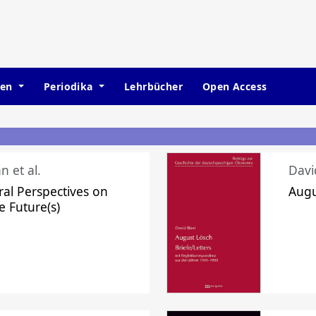
hen
Periodika
Lehrbücher
Open Access
n et al.
Davi
ral Perspectives on
Augu
e Future(s)