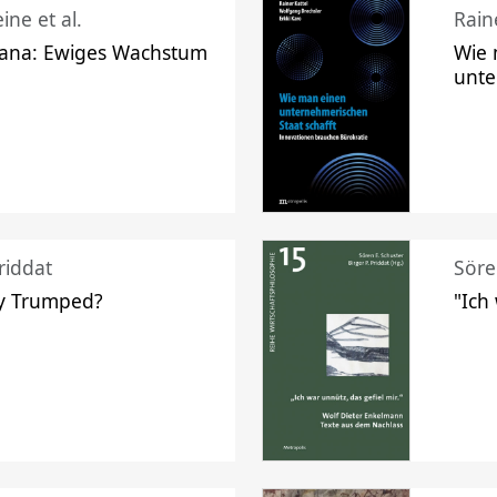
ine et al.
Raine
ana: Ewiges Wachstum
Wie 
unte
riddat
Söre
y Trumped?
"Ich