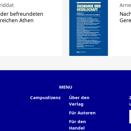
riddat
Arne
 der befreundeten
Nach
 reichen Athen
Gere
MENU
Campuslizenz
Über den
Verlag
Für Autoren
Für den
Handel