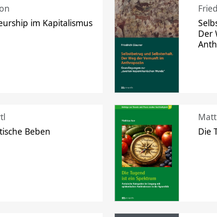
mon
Frie
urship im Kapitalismus
Selb
Der 
Ant
tl
Matt
tische Beben
Die 