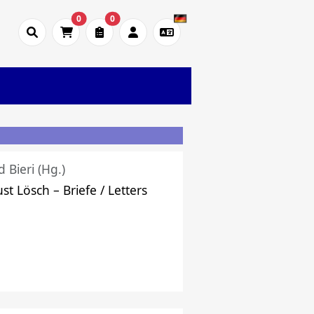
0
0
d Bieri (Hg.)
st Lösch – Briefe / Letters