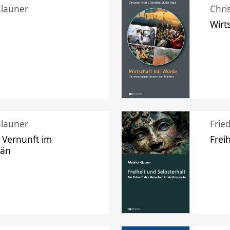
Glauner
Chri
Wirt
Glauner
Frie
 Vernunft im
Frei
zän