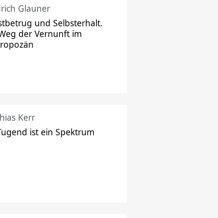
drich Glauner
stbetrug und Selbsterhalt.
Weg der Vernunft im
hropozän
hias Kerr
Tugend ist ein Spektrum