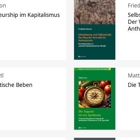
mon
Frie
urship im Kapitalismus
Selb
Der 
Ant
tl
Matt
tische Beben
Die 