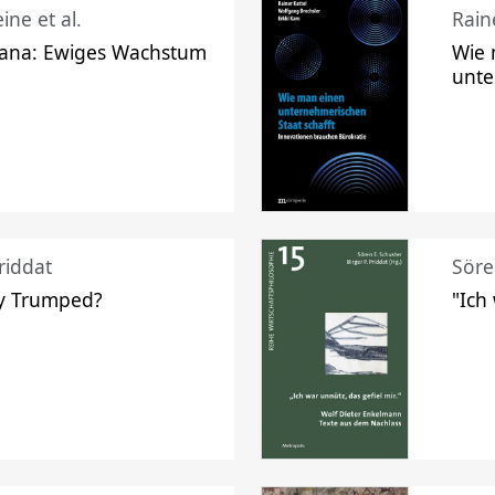
ine et al.
Raine
ana: Ewiges Wachstum
Wie 
unte
riddat
Söre
y Trumped?
"Ich