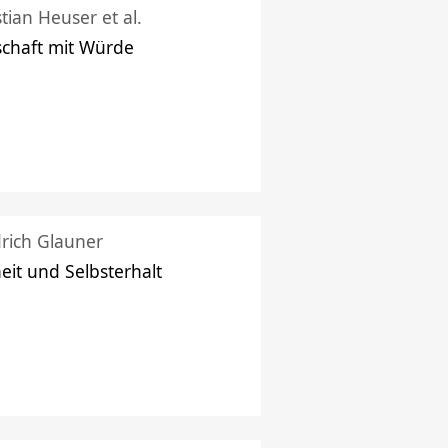
stian Heuser et al.
schaft mit Würde
drich Glauner
heit und Selbsterhalt