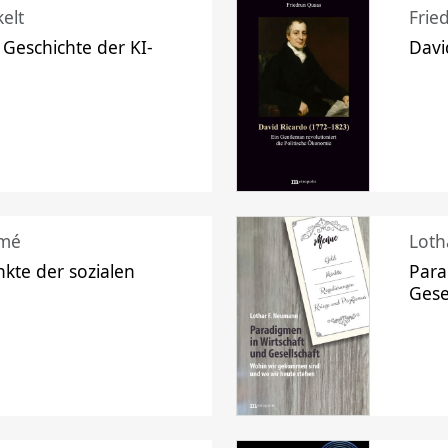
elt
Frie
 Geschichte der KI-
Davi
mé
Loth
kte der sozialen
Para
Gese