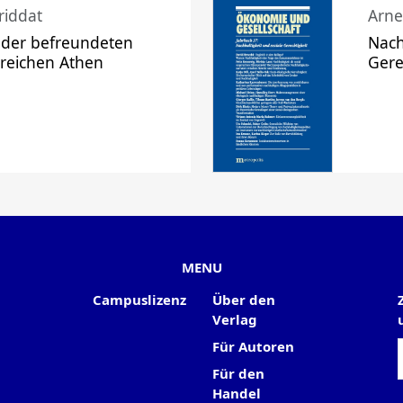
riddat
Arne
 der befreundeten
Nach
 reichen Athen
Gere
MENU
Campuslizenz
Über den
Verlag
Für Autoren
Für den
Handel