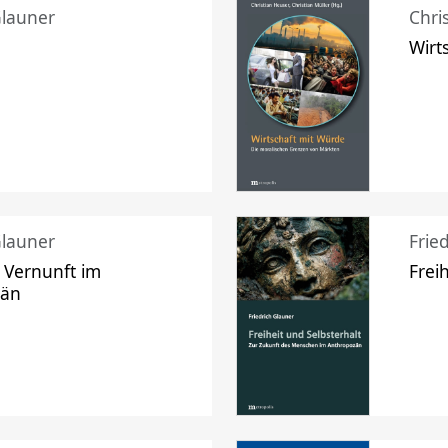
Glauner
Chri
Wirt
Glauner
Frie
 Vernunft im
Frei
zän