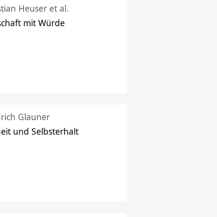
stian Heuser et al.
schaft mit Würde
drich Glauner
heit und Selbsterhalt