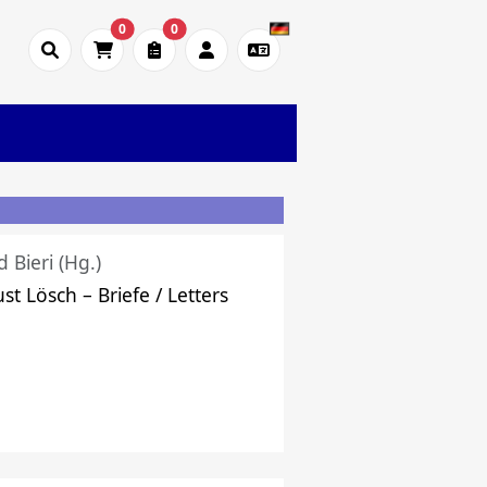
0
0
d Bieri (Hg.)
st Lösch – Briefe / Letters