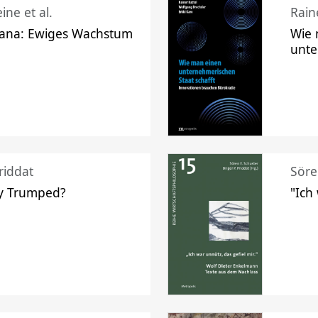
ine et al.
Raine
ana: Ewiges Wachstum
Wie 
unte
riddat
Söre
y Trumped?
"Ich