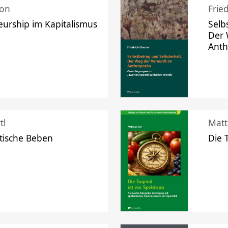
mon
Frie
urship im Kapitalismus
Selb
Der 
Ant
tl
Matt
tische Beben
Die 