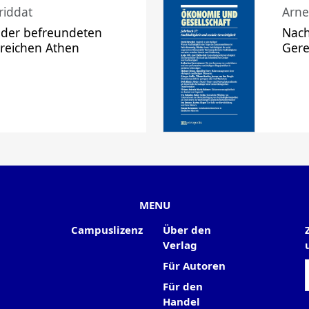
riddat
Arne
 der befreundeten
Nach
 reichen Athen
Gere
MENU
Campuslizenz
Über den
Verlag
Für Autoren
Für den
Handel