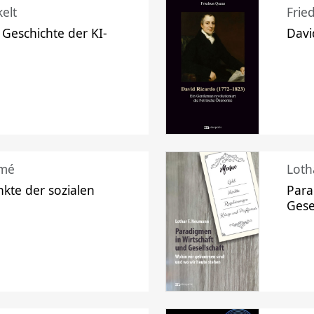
elt
Frie
 Geschichte der KI-
Davi
mé
Loth
kte der sozialen
Para
Gese