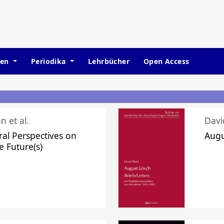
hen
Periodika
Lehrbücher
Open Access
n et al.
Davi
ral Perspectives on
Augu
e Future(s)