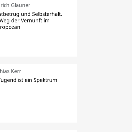
drich Glauner
stbetrug und Selbsterhalt.
Weg der Vernunft im
hropozän
hias Kerr
Tugend ist ein Spektrum