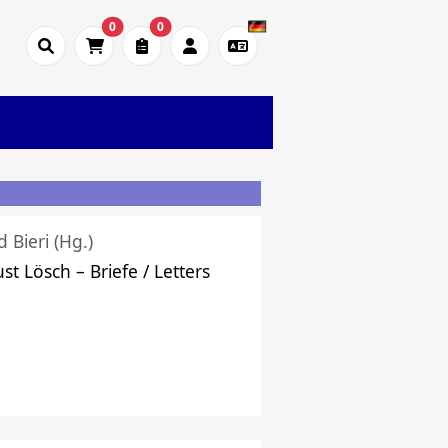
0
0
d Bieri (Hg.)
st Lösch – Briefe / Letters