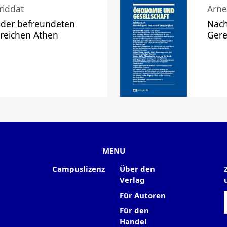
riddat
Arne
 der befreundeten
Nach
 reichen Athen
Gere
MENU
Campuslizenz
Über den
Verlag
Für Autoren
Für den
Handel