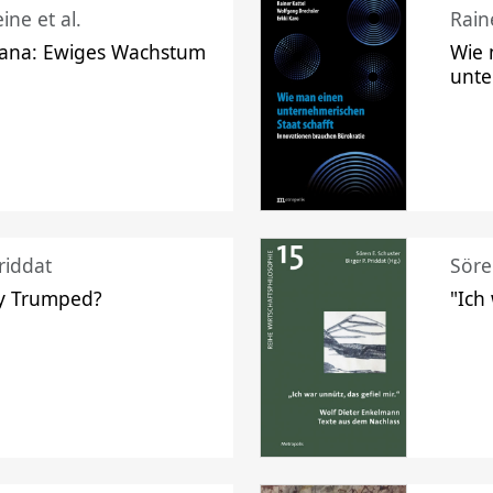
ine et al.
Raine
ana: Ewiges Wachstum
Wie 
unte
riddat
Söre
y Trumped?
"Ich