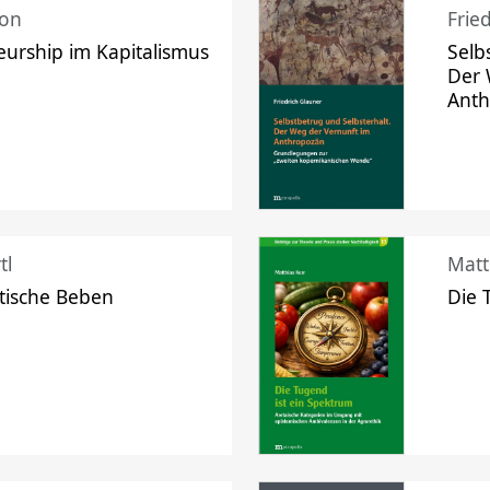
mon
Frie
urship im Kapitalismus
Selb
Der 
Ant
tl
Matt
tische Beben
Die 