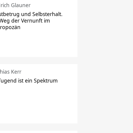
drich Glauner
stbetrug und Selbsterhalt.
Weg der Vernunft im
hropozän
hias Kerr
Tugend ist ein Spektrum