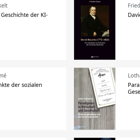
elt
Frie
 Geschichte der KI-
Davi
mé
Loth
kte der sozialen
Para
Gese