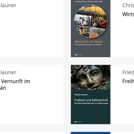
Glauner
Chri
Wirt
Glauner
Frie
 Vernunft im
Frei
zän