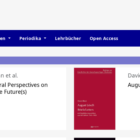
hen
Periodika
Lehrbücher
Open Access
n et al.
Davi
ral Perspectives on
Augu
e Future(s)