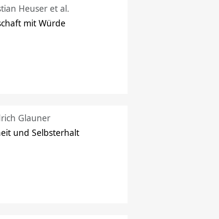
stian Heuser et al.
schaft mit Würde
drich Glauner
heit und Selbsterhalt