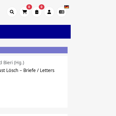
0
0
d Bieri (Hg.)
st Lösch – Briefe / Letters