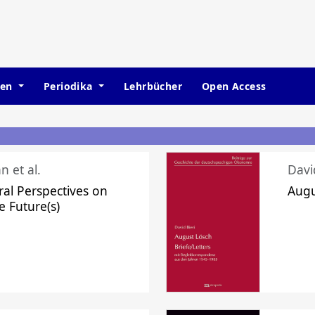
hen
Periodika
Lehrbücher
Open Access
n et al.
Davi
ral Perspectives on
Augu
e Future(s)