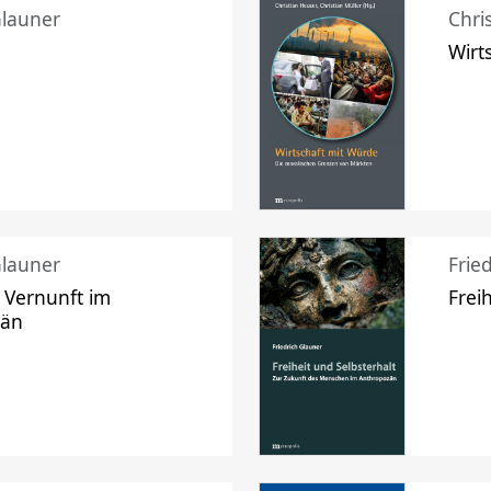
Glauner
Chri
Wirt
Glauner
Frie
 Vernunft im
Frei
zän