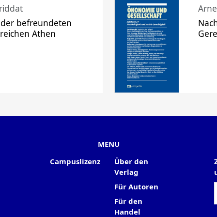
riddat
Arne
 der befreundeten
Nach
 reichen Athen
Gere
MENU
Campuslizenz
Über den
Verlag
Für Autoren
Für den
Handel