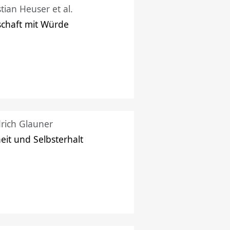
stian Heuser et al.
schaft mit Würde
drich Glauner
heit und Selbsterhalt