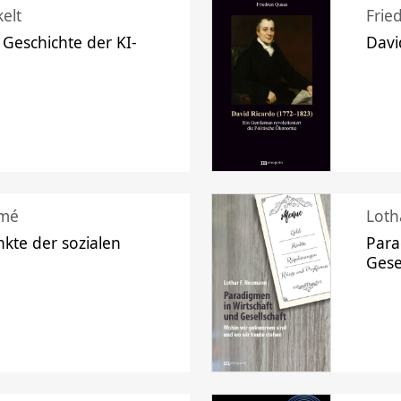
elt
Frie
 Geschichte der KI-
Davi
mé
Loth
kte der sozialen
Para
Gese