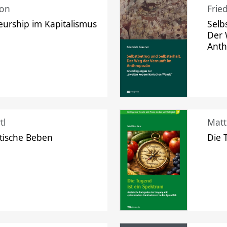
mon
Frie
urship im Kapitalismus
Selb
Der 
Ant
tl
Matt
tische Beben
Die 