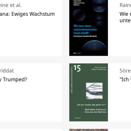
ine et al.
Raine
ana: Ewiges Wachstum
Wie 
unte
riddat
Söre
y Trumped?
"Ich