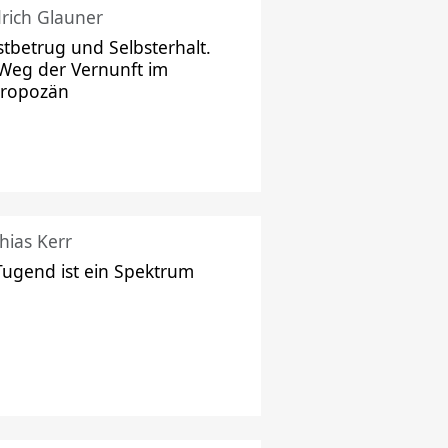
drich Glauner
stbetrug und Selbsterhalt.
Weg der Vernunft im
hropozän
hias Kerr
Tugend ist ein Spektrum