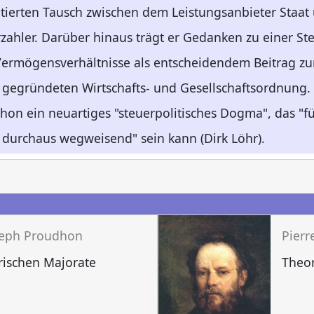
ntierten Tausch zwischen dem Leistungsanbieter Staa
zahler. Darüber hinaus trägt er Gedanken zu einer St
ermögensverhältnisse als entscheidendem Beitrag zur
t gegründeten Wirtschafts- und Gesellschaftsordnung. 
hon ein neuartiges "steuerpolitisches Dogma", das "fü
n durchaus wegweisend" sein kann (Dirk Löhr).
n
seph Proudhon
Pier
arischen Majorate
Theor