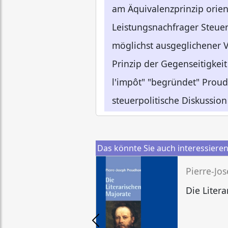
am Äquivalenzprinzip orie
Leistungsnachfrager Steuer
möglichst ausgeglichener V
Prinzip der Gegenseitigkei
l'impôt" "begründet" Proud
steuerpolitische Diskussio
Das könnte Sie auch interessiere
Pierre-Jo
Die Liter