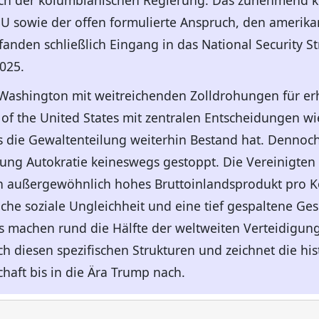
ch der kolumbianischen Regierung. Das zunehmend ko
U sowie der offen formulierte Anspruch, den amerika
fanden schließlich Eingang in das National Security S
025.
e Washington mit weitreichenden Zolldrohungen für er
f the United States mit zentralen Entscheidungen wi
s die Gewaltenteilung weiterhin Bestand hat. Dennoch 
ung Autokratie keineswegs gestoppt. Die Vereinigten
in außergewöhnlich hohes Bruttoinlandsprodukt pro Ko
he soziale Ungleichheit und eine tief gespaltene Gese
s machen rund die Hälfte der weltweiten Verteidigun
h diesen spezifischen Strukturen und zeichnet die his
haft bis in die Ära Trump nach.