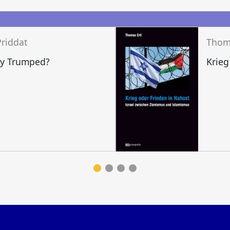
n
Priddat
Thoma
y Trumped?
Krieg