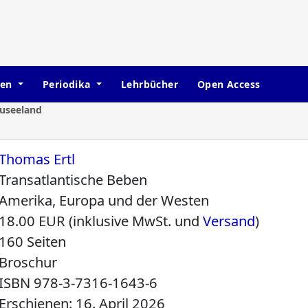
hen
Periodika
Lehrbücher
Open Access
euseeland
Thomas Ertl
Transatlantische Beben
Amerika, Europa und der Westen
18.00 EUR (inklusive MwSt. und
Versand
)
160 Seiten
Broschur
ISBN
978-3-7316-1643-6
Erschienen: 16. April 2026