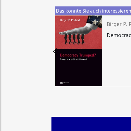
Das könnte Sie auch interessiere
Birger P. 
Democrac