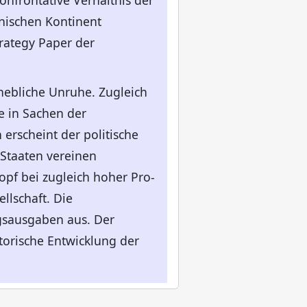
nfrontative Verhältnis der
nischen Kontinent
trategy Paper der
hebliche Unruhe. Zugleich
e in Sachen der
erscheint der politische
 Staaten vereinen
pf bei zugleich hoher Pro-
llschaft. Die
gsausgaben aus. Der
torische Entwicklung der