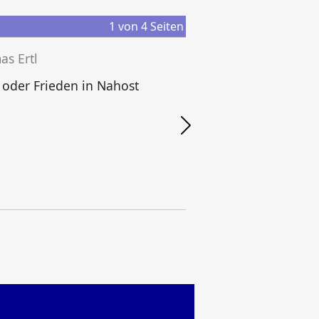
1
von
4
Seiten
s Ertl
 oder Frieden in Nahost
M