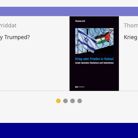
n
Priddat
Thoma
y Trumped?
Krieg