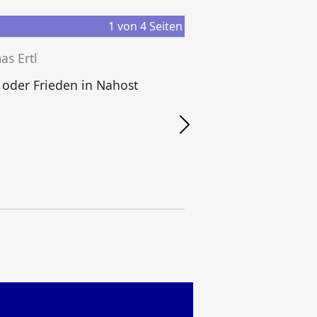
1
von
4
Seiten
s Ertl
 oder Frieden in Nahost
M