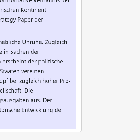
nfrontative Verhältnis der
nischen Kontinent
trategy Paper der
hebliche Unruhe. Zugleich
e in Sachen der
erscheint der politische
 Staaten vereinen
pf bei zugleich hoher Pro-
llschaft. Die
gsausgaben aus. Der
torische Entwicklung der