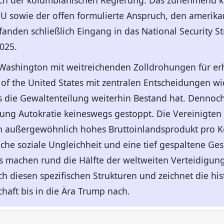
ch der kolumbianischen Regierung. Das zunehmend ko
U sowie der offen formulierte Anspruch, den amerika
fanden schließlich Eingang in das National Security S
025.
e Washington mit weitreichenden Zolldrohungen für er
f the United States mit zentralen Entscheidungen wi
s die Gewaltenteilung weiterhin Bestand hat. Dennoch 
ung Autokratie keineswegs gestoppt. Die Vereinigten
in außergewöhnlich hohes Bruttoinlandsprodukt pro Ko
he soziale Ungleichheit und eine tief gespaltene Gese
s machen rund die Hälfte der weltweiten Verteidigun
h diesen spezifischen Strukturen und zeichnet die his
haft bis in die Ära Trump nach.