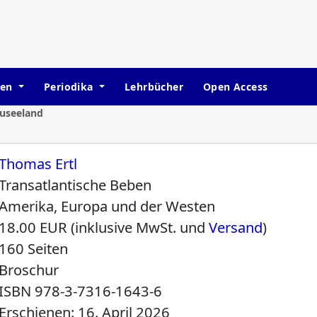
hen
Periodika
Lehrbücher
Open Access
euseeland
Thomas Ertl
Transatlantische Beben
Amerika, Europa und der Westen
18.00 EUR (inklusive MwSt. und
Versand
)
160 Seiten
Broschur
ISBN
978-3-7316-1643-6
Erschienen: 16. April 2026