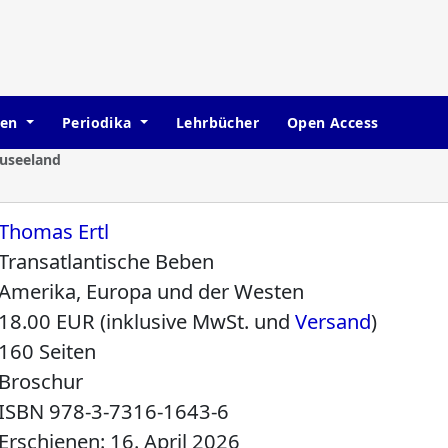
hen
Periodika
Lehrbücher
Open Access
euseeland
Thomas Ertl
Transatlantische Beben
Amerika, Europa und der Westen
18.00 EUR (inklusive MwSt. und
Versand
)
160 Seiten
Broschur
ISBN
978-3-7316-1643-6
Erschienen: 16. April 2026