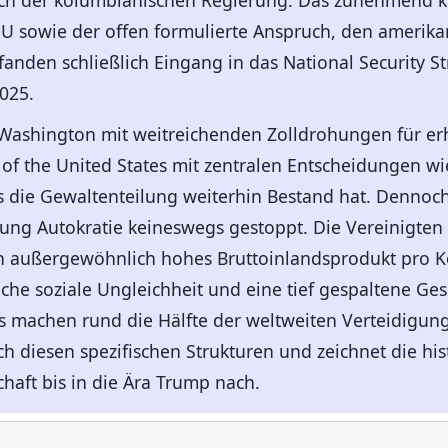
ch der kolumbianischen Regierung. Das zunehmend ko
U sowie der offen formulierte Anspruch, den amerika
fanden schließlich Eingang in das National Security S
025.
e Washington mit weitreichenden Zolldrohungen für er
f the United States mit zentralen Entscheidungen wi
s die Gewaltenteilung weiterhin Bestand hat. Dennoch 
ung Autokratie keineswegs gestoppt. Die Vereinigten
in außergewöhnlich hohes Bruttoinlandsprodukt pro Ko
he soziale Ungleichheit und eine tief gespaltene Gese
s machen rund die Hälfte der weltweiten Verteidigun
h diesen spezifischen Strukturen und zeichnet die his
haft bis in die Ära Trump nach.