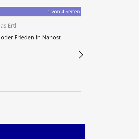
1
von
4
Seiten
s Ertl
 oder Frieden in Nahost
M