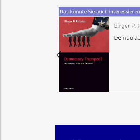
Das könnte Sie auch interessiere
Birger P. 
Democrac