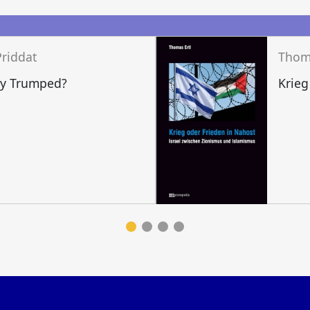
n
Priddat
Thoma
y Trumped?
Krieg