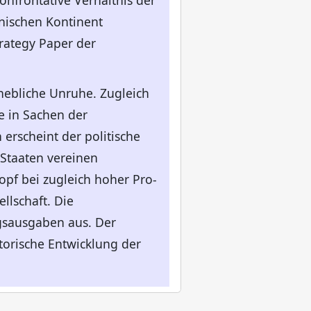
nfrontative Verhältnis der
nischen Kontinent
trategy Paper der
hebliche Unruhe. Zugleich
e in Sachen der
erscheint der politische
 Staaten vereinen
pf bei zugleich hoher Pro-
llschaft. Die
gsausgaben aus. Der
torische Entwicklung der