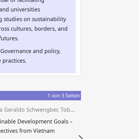
and universities
 studies on sustainability
ross cultures, borders, and
futures.
y Governance and policy,
 practices.
1
von
3
Seiten
J
essica Geraldo Schwengber, Tobias Grünfelder, Josef Wieland (eds.)
inable Development Goals –
ectives from Vietnam
S