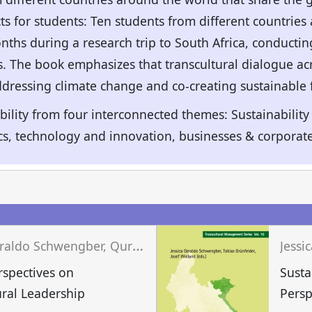
ts for students: Ten students from different countries 
nths during a research trip to South Africa, conducting
s. The book emphasizes that transcultural dialogue ac
 addressing climate change and co-creating sustainable 
bility from four interconnected themes: Sustainabilit
cs, technology and innovation, businesses & corporate
n
J
essica Geraldo Schwengber, Quratul Aan, Tobias Grünfelder (eds.)
rspectives on
Susta
ural Leadership
Persp