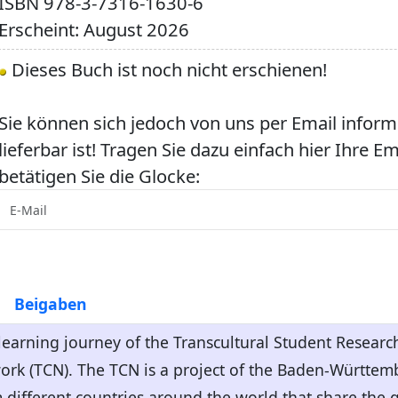
ISBN
978-3-7316-1630-6
Erscheint: August 2026
Dieses Buch ist noch nicht erschienen!
Sie können sich jedoch von uns per Email inform
lieferbar ist! Tragen Sie dazu einfach hier Ihre E
betätigen Sie die Glocke:
Beigaben
a learning journey of the Transcultural Student Resear
rk (TCN). The TCN is a project of the Baden-Württembe
m different countries around the world that share the go