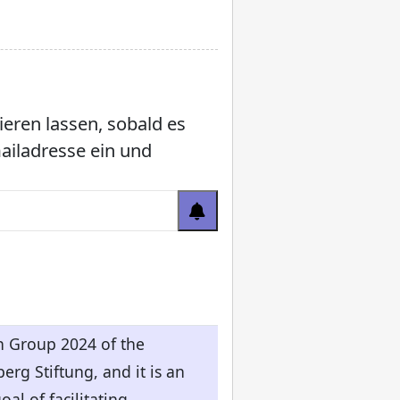
ieren lassen, sobald es
mailadresse ein und
ch Group 2024 of the
rg Stiftung, and it is an
al of facilitating