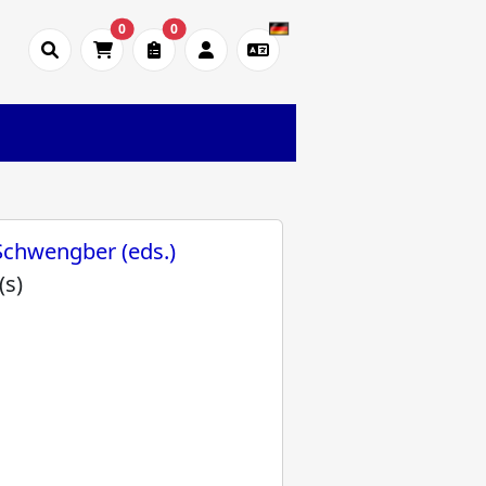
0
0
 Schwengber (eds.)
(s)