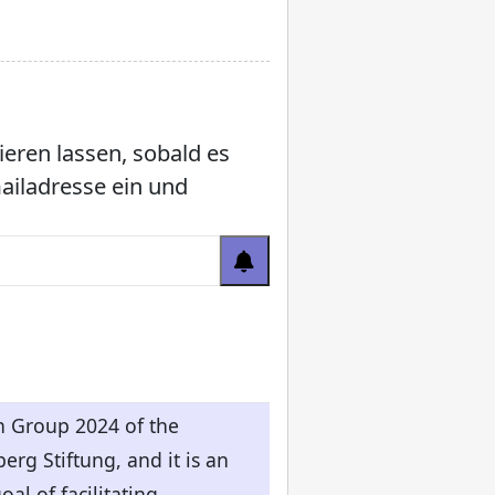
ieren lassen, sobald es
mailadresse ein und
ch Group 2024 of the
rg Stiftung, and it is an
al of facilitating