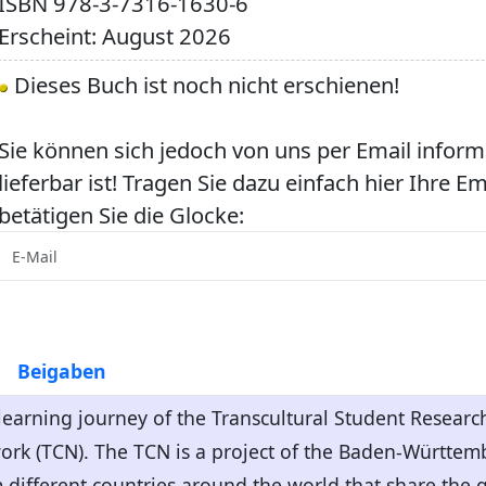
ISBN
978-3-7316-1630-6
Erscheint: August 2026
Dieses Buch ist noch nicht erschienen!
Sie können sich jedoch von uns per Email inform
lieferbar ist! Tragen Sie dazu einfach hier Ihre E
betätigen Sie die Glocke:
Beigaben
a learning journey of the Transcultural Student Resear
rk (TCN). The TCN is a project of the Baden-Württembe
m different countries around the world that share the go