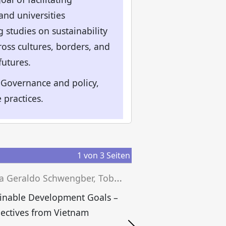
and universities
 studies on sustainability
ross cultures, borders, and
futures.
y Governance and policy,
 practices.
1
von
3
Seiten
J
essica Geraldo Schwengber, Tobias Grünfelder, Josef Wieland (eds.)
inable Development Goals –
ectives from Vietnam
S