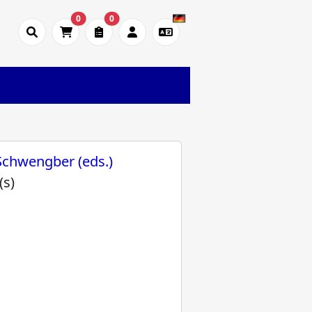
0
0
 Schwengber (eds.)
(s)