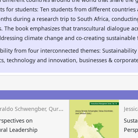
ts for students: Ten students from different countries 
nths during a research trip to South Africa, conducting
s. The book emphasizes that transcultural dialogue ac
 addressing climate change and co-creating sustainable 
bility from four interconnected themes: Sustainabilit
cs, technology and innovation, businesses & corporate
n
J
essica Geraldo Schwengber, Quratul Aan, Tobias Grünfelder (eds.)
rspectives on
Susta
ural Leadership
Persp