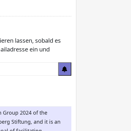
ieren lassen, sobald es
mailadresse ein und
ch Group 2024 of the
rg Stiftung, and it is an
al of facilitating