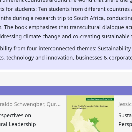
ts for students: Ten students from different countries 
nths during a research trip to South Africa, conducting
s. The book emphasizes that transcultural dialogue ac
 addressing climate change and co-creating sustainable 
bility from four interconnected themes: Sustainabilit
cs, technology and innovation, businesses & corporate
n
J
essica Geraldo Schwengber, Quratul Aan, Tobias Grünfelder (eds.)
rspectives on
Susta
ural Leadership
Persp