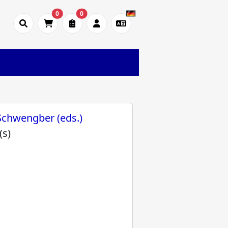
0
0
 Schwengber (eds.)
(s)