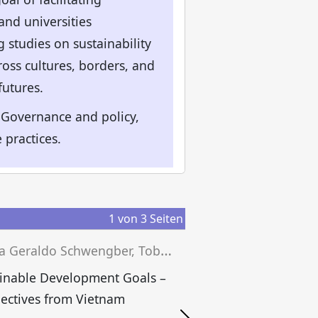
and universities
 studies on sustainability
ross cultures, borders, and
futures.
y Governance and policy,
 practices.
1
von
3
Seiten
J
essica Geraldo Schwengber, Tobias Grünfelder, Josef Wieland (eds.)
inable Development Goals –
ectives from Vietnam
S