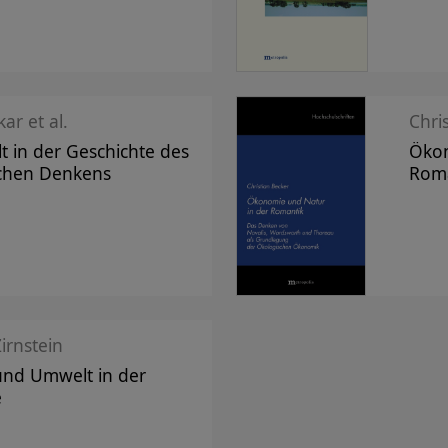
ar et al.
Chri
 in der Geschichte des
Ökon
chen Denkens
Rom
irnstein
und Umwelt in der
e