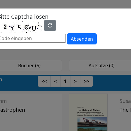
Bitte Captcha lösen
hen
Periodika
Lehrbücher
Open Access
Absenden
Bücher (5)
Aufsätze (0)
en
<<
<
1
>
>>
amm
Susa
astrophen
The 