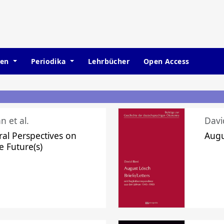
hen
Periodika
Lehrbücher
Open Access
n et al.
Davi
ral Perspectives on
Augu
e Future(s)