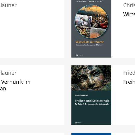
Glauner
Chri
Wirt
Glauner
Frie
 Vernunft im
Frei
zän