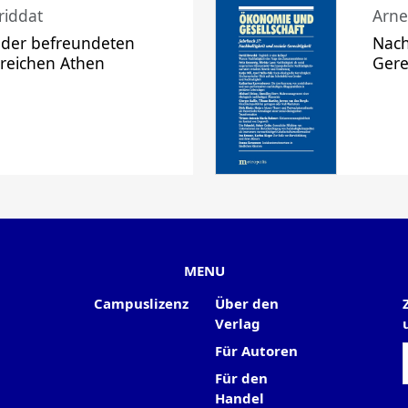
riddat
Arne
 der befreundeten
Nach
 reichen Athen
Gere
MENU
Campuslizenz
Über den
Verlag
Für Autoren
Für den
Handel