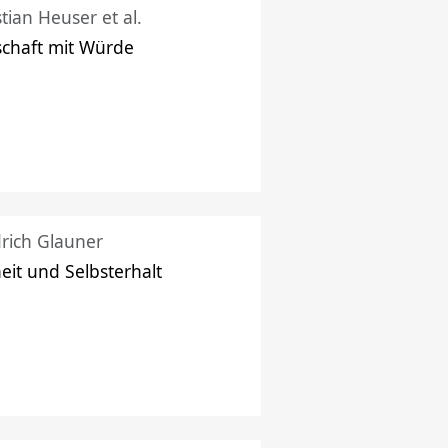
stian Heuser et al.
schaft mit Würde
drich Glauner
heit und Selbsterhalt