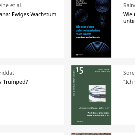
ine et al.
Raine
ana: Ewiges Wachstum
Wie 
unte
riddat
Söre
y Trumped?
"Ich