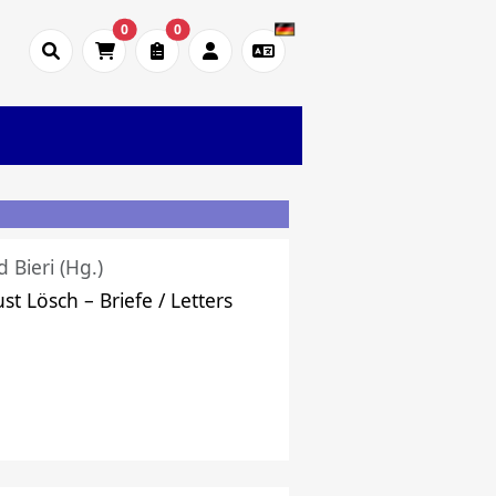
0
0
d Bieri (Hg.)
st Lösch – Briefe / Letters