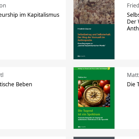
mon
Frie
urship im Kapitalismus
Selb
Der 
Ant
tl
Matt
tische Beben
Die 