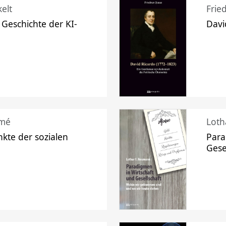
elt
Frie
 Geschichte der KI-
Davi
mé
Loth
kte der sozialen
Para
Gese