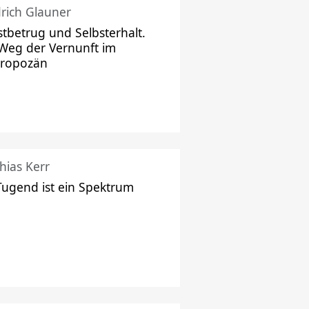
drich Glauner
stbetrug und Selbsterhalt.
Weg der Vernunft im
hropozän
hias Kerr
Tugend ist ein Spektrum